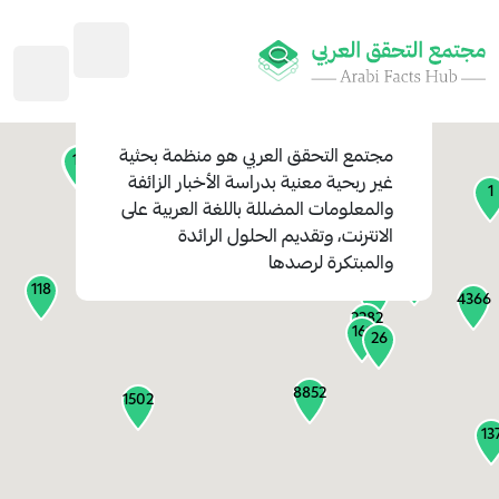
45
1
3
2
2
4
1
مجتمع التحقق العربي
هو منظمة بحثية
11
13
غير ربحية معنية بدراسة الأخبار الزائفة
1
والمعلومات المضللة باللغة العربية على
127
الانترنت، وتقديم الحلول الرائدة
1
والمبتكرة لرصدها
1317
118
184
4366
2282
161
26
8852
1502
13