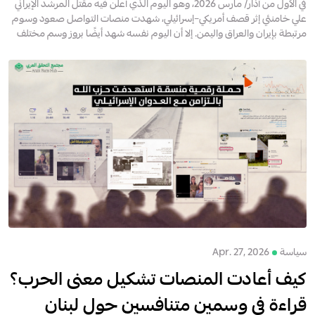
في الأول من آذار/ مارس 2026، وهو اليوم الذي أعلن فيه مقتل المرشد الإيراني
علي خامنئي إثر قصف أمريكي–إسرائيلي، شهدت منصات التواصل صعود وسوم
مرتبطة بإيران والعراق واليمن. إلا أن اليوم نفسه شهد أيضًا بروز وسم مختلف
في السياق اللبناني: #حزب_الله...
سياسة
Apr. 27, 2026
كيف أعادت المنصات تشكيل معنى الحرب؟
قراءة في وسمين متنافسين حول لبنان