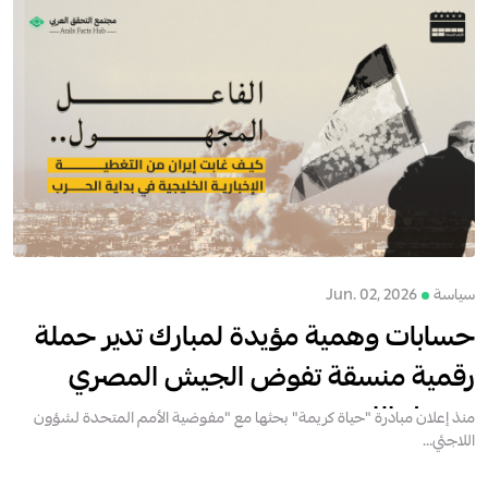
سياسة
Jun. 02, 2026
حسابات وهمية مؤيدة لمبارك تدير حملة
رقمية منسقة تفوض الجيش المصري
بترحيل اللاجئين
منذ إعلان مبادرة "حياة كريمة" بحثها مع "مفوضية الأمم المتحدة لشؤون
اللاجئي...