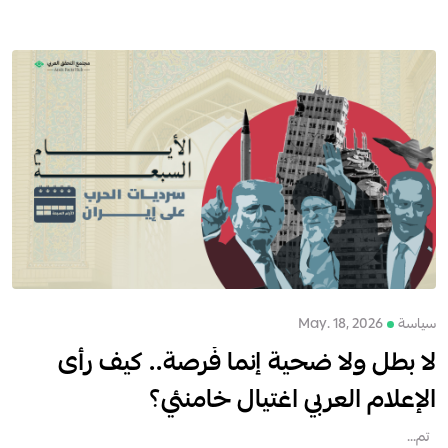
سياسة
May. 18, 2026
لا بطل ولا ضحية إنما فُرصة.. كيف رأى
الإعلام العربي اغتيال خامنئي؟
تم...