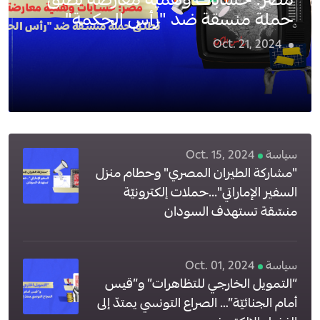
مصر: حسابات وهمية معارضة تطلق
حملة منسقة ضد "رأس الحكمة"
Oct. 21, 2024
4
سياسة
Oct. 15, 2024
"مشاركة الطيران المصري" وحطام منزل
السفير الإماراتي"...حملات إلكترونيّة
منسّقة تستهدف السودان
سياسة
Oct. 01, 2024
“التمويل الخارجي للتظاهرات” و”قيس
أمام الجنائيّة”… الصراع التونسي يمتدّ إلى