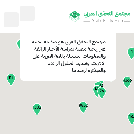
45
1
3
2
2
4
1
مجتمع التحقق العربي
هو منظمة بحثية
11
13
غير ربحية معنية بدراسة الأخبار الزائفة
1
والمعلومات المضللة باللغة العربية على
127
الانترنت، وتقديم الحلول الرائدة
1
والمبتكرة لرصدها
1317
118
184
4366
2282
161
26
8852
1502
13