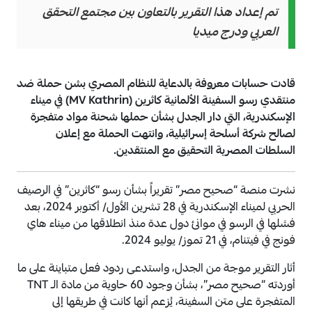
تم إعداد هذا التقرير بالتعاون بين مجتمع التحقق
العربي ودرج ميديا
قادت حسابات معروفة بالدعاية للنظام المصري بشن حملة ضد
منتقدي رسو السفينة الألمانية كاثرين (MV Kathrin) في ميناء
الإسكندرية، التي دار الجدل بشأن حملها شحنة مواد متفجرة
لصالح شركة أسلحة إسرائيلية، وانتهت الحملة مع إعلان
السلطات المصرية التحقيق مع المنتقدين.
نشرت منصة “صحيح مصر” تقريراً بشأن رسو “كاثرين” في الرصيف
الحربي لميناء الإسكندرية في 28 تشرين الأول/ أكتوبر 2024، بعد
فشلها في الرسو في موانئ دول عدة منذ انطلاقها من ميناء هاي
فونج في فيتنام، في 21 تموز/ يوليو 2024.
أثار التقرير موجة من الجدل، واستدعى ردود فعل متباينة على ما
أوردته “صحيح مصر”، بشأن وجود 60 حاوية من مادة الـ TNT
المتفجرة على متن السفينة، يُزعم أنها كانت في طريقها إلى