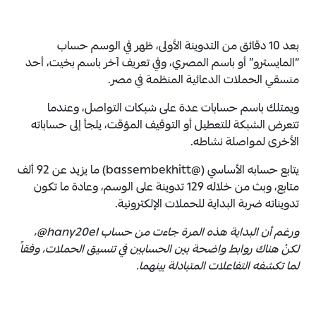
بعد 10 دقائق من التدوينة الأولى، ظهر في الوسم حساب
“المايسترو” أو باسم المصري، وفي تعريف آخر باسم بخيت، أحد
منسقي الحملات الدعائية المنظمة في مصر.
ويمتلك باسم حسابات عدة على شبكات التواصل، وعندما
تتعرض الشبكة للتعطيل أو التوقيف المؤقت، يلجأ إلى حساباته
الأخرى لمواصلة نشاطه.
يتابع حسابه الأساسي (@bassembekhitt) ما يزيد عن 92 ألف
متابع، وبث من خلاله 129 تدوينة على الوسم، وعادة ما تكون
تدويناته ضربة البداية للحملات الإلكترونية.
ورغم أن البداية هذه المرة جاءت من حساب hany20el@،
لكنْ هناك روابط واضحة بين الحسابين في تنسيق الحملات، وفقاً
لما تكشفه التفاعلات المتبادلة بينهما.