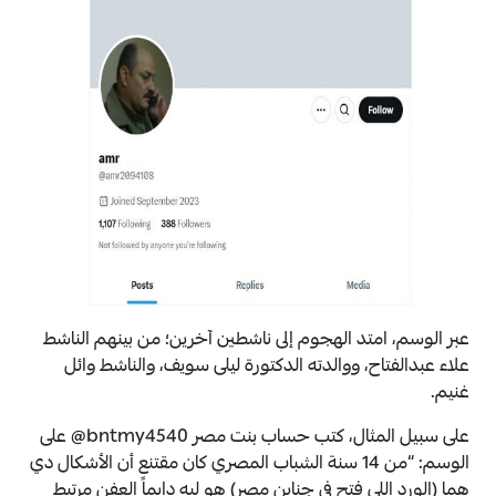
عبر الوسم، امتد الهجوم إلى ناشطين آخرين؛ من بينهم الناشط
علاء عبدالفتاح، ووالدته الدكتورة ليلى سويف، والناشط وائل
غنيم.
على سبيل المثال، كتب حساب بنت مصر bntmy4540@ على
الوسم: “من 14 سنة الشباب المصري كان مقتنع أن الأشكال دي
هما (الورد اللي فتح في جناين مصر) هو ليه دايماً العفن مرتبط