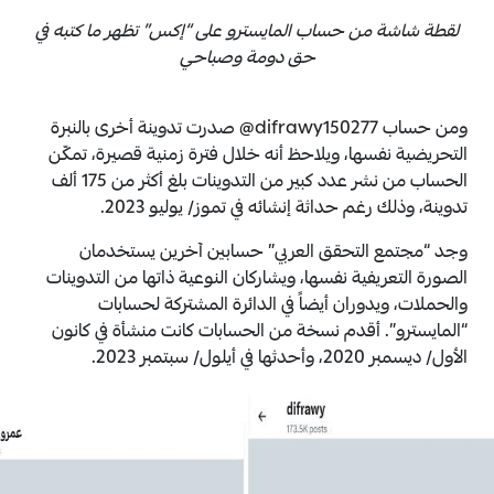
لقطة شاشة من حساب المايسترو على “إكس” تظهر ما كتبه في
حق دومة وصباحي
ومن حساب difrawy150277@ صدرت تدوينة أخرى بالنبرة
التحريضية نفسها، ويلاحظ أنه خلال فترة زمنية قصيرة، تمكّن
الحساب من نشر عدد كبير من التدوينات بلغ أكثر من 175 ألف
تدوينة، وذلك رغم حداثة إنشائه في تموز/ يوليو 2023.
وجد “مجتمع التحقق العربي” حسابين آخرين يستخدمان
الصورة التعريفية نفسها، ويشاركان النوعية ذاتها من التدوينات
والحملات، ويدوران أيضاً في الدائرة المشتركة لحسابات
“المايسترو”. أقدم نسخة من الحسابات كانت منشأة في كانون
الأول/ ديسمبر 2020، وأحدثها في أيلول/ سبتمبر 2023.