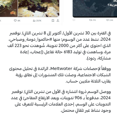
في الفترة بين 30 تشرين الأول/ أكتوبر إلى 8 تشرين الثاني/ نوفمبر
2024، نشط عدد من الوسوم؛ منها #حاكموا_دومة_وصباحي،
الذي احتوى على أكثر من 2000 تدوينة، شُوهدت نحو 223 ألف
مرة، وساهمت في توليد 6183 حالة تفاعل (إعجاب، إعادة
مشاركة، ردود).
ووفقاً لإحصاءات شركة Meltwater، الرائدة في تحليل محتوى
الشبكات الاجتماعية، وصلت تلك المنشورات إلى نطاق رؤية
يقارب الثلاثة ملايين حساب.
ووصل الوسم ذروة انتشاره في الأول من تشرين الثاني/ نوفمبر
2024، مدفوعاً بـ 906 تدوينات، ويعد الارتفاع المفاجئ في عدد
التدوينات على الوسم، إحدى العلامات الرئيسية للتعرف على
وجود نشاط غير تلقائي محتمل.