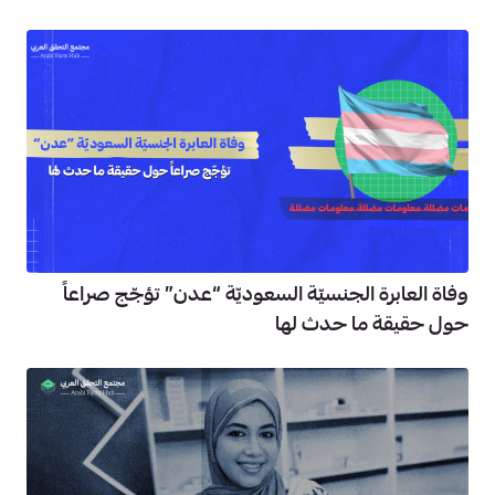
وفاة العابرة الجنسيّة السعوديّة “عدن” تؤجّج صراعاً
حول حقيقة ما حدث لها