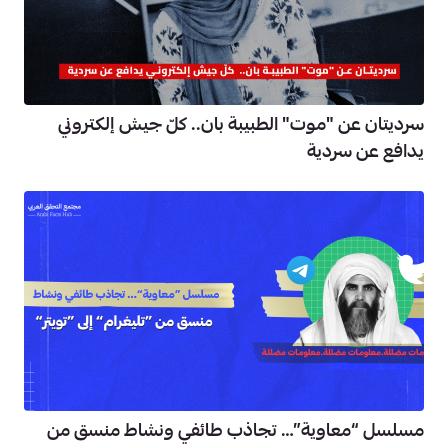
سرديتان عن "موت" الطبيبة بان.. كلّ جيش إلكتروني
يدافع عن سردية
مسلسل “معاوية”… تجاذب طائفي ونشاط منسق من