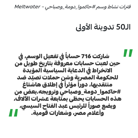
فترات نشاط وسم #حاكموا_دومة_وصباحي – Meltwater
الـ50 تدوينة الأولى
”
شاركت 716 حساباً في تفعيل الوسم، في
حين لعبت حسابات معروفة بتاريخ طويل من
الانخراط في الدعاية السياسية المؤيدة
للحكومة المصرية وشن حملات تصيّد ضد
منتقديها، دوراً مؤثراً في إطلاق هاشتاغ
#حاكموا_دومة_وصباحي وترويجه.بعض من
هذه الحسابات يحظى بمتابعة عشرات الآلاف،
“
ويضع صوراً للرئيس عبد الفتاح السيسي،
وأعلام مصر، وشعارات قومية.