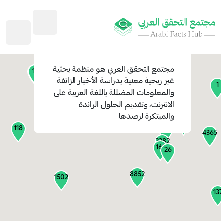
45
1
3
2
2
4
1
مجتمع التحقق العربي
هو منظمة بحثية
11
13
غير ربحية معنية بدراسة الأخبار الزائفة
1
والمعلومات المضللة باللغة العربية على
127
الانترنت، وتقديم الحلول الرائدة
1
والمبتكرة لرصدها
1317
118
184
4365
2282
161
26
8852
1502
13