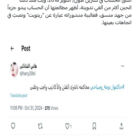
أُنشئ الحساب في تشرين الأول/ أكتوبر 2018، وبثّ منذ ذلك
الحين أكثر من ألفي تدوينة، تُظهر مطالعتها أن الحساب يبدو جزءاً
من جهد منسق، فغالبية منشوراته عبارة عن “ريتويت” وتصبّ في
اتجاهات بعينها.