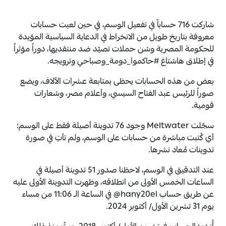
شاركت 716 حساباً في تفعيل الوسم، في حين لعبت حسابات
معروفة بتاريخ طويل من الانخراط في الدعاية السياسية المؤيدة
للحكومة المصرية وشن حملات تصيّد ضد منتقديها، دوراً مؤثراً
في إطلاق هاشتاغ #حاكموا_دومة_وصباحي وترويجه.
بعض من هذه الحسابات يحظى بمتابعة عشرات الآلاف، ويضع
صوراً للرئيس عبد الفتاح السيسي، وأعلام مصر، وشعارات
قومية.
سجّلت Meltwater وجود 76 تدوينة أصيلة فقط على الوسم؛
أي كُتبت مباشرة من حسابات على الوسم، ولم تأتِ في صورة
تدوينات مُعاد نشرها.
عند التدقيق في الوسم، لاحظنا صدور 51 تدوينة أصيلة في
الساعات الخمس الأولى من انطلاقه، وظهرت التدوينة الأولى عليه
عن طريق حساب hany20el@ في الساعة الـ 11:06 من مساء
يوم 31 تشرين الأول/ أكتوبر 2024.