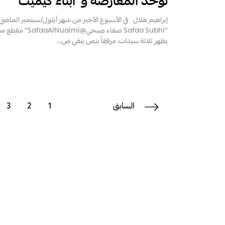
توحد المعارضة و"أبناء كيميت"
إبراهيم هلال في الأسبوع الأخير من شهر أيلول/سبتمبر الما
"Safaa Subhi صفاء صب
يظهر ثلاثة سيدات، مرفقاً بنص ينفي ض...
السابق
1
2
3