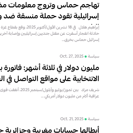
تهاجم حماس وتروج معلومات مض
إسرائيلية تقود حملة منسقة ضد 
النار
إبراهيم هلال في 18 تشرين الأول/أك
حادثة انفجار أسفرت عن مقتل جنديين إسرائيليين وإصابة آخري
إسرائيل حماس بخرق...
سياسة
Oct. 27, 2025
مليون دولار في ثلاثة أشهر: فاتورة 
الانتخابية على مواقع التواصل في ال
شريف مراد بين تموز/يوليو وأ
عراقية أكثر من مليون دولار أمريكي ...
سياسة
Oct. 21, 2025
أبطالها حسابات مغربية وجزائرية 