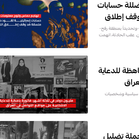
للة حسابات
وقف إطلاق
توبر 2025، وقع بقطاع غزة -وتحديداً بمنطقة رفح-
ن. عقب الحادثة، اتهمت
باهظة للدعاية
عراق
يلول/سبتمبر 2025، أنفقت قوى سياسية وشخصيات
حملة تضليل