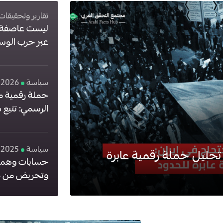
تقارير وتحقيقات
1
ليست عاصفة ع
عبر حرب الوسو
اليمن
سياسة
, 2026
حملة رقمية م
4
الرسمي: تتبع ش
الإماراتي لترو
سياسة
 2025
 تحليل حملة رقمية عابرة
حسابات وهمية
وتحريض من ح
وراء الهجمة عل
بريطانيا؟