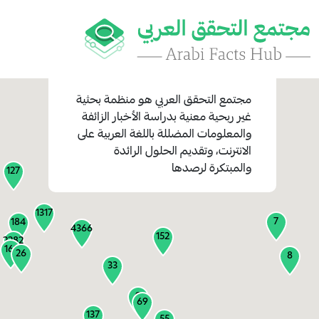
مجتمع التحقق العربي
هو منظمة بحثية
غير ربحية معنية بدراسة الأخبار الزائفة
والمعلومات المضللة باللغة العربية على
1
الانترنت، وتقديم الحلول الرائدة
1
والمبتكرة لرصدها
127
1317
7
184
4366
152
2282
161
26
8
33
9
69
137