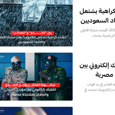
راهية يشتعل
حاد السعوديين
إبراهيم هلال في يوم السبت التاسع من تشرين الثاني/نوفمبر 2025، أقيمت مباراة الأهلي
لرياضية بجدة....
إلكتروني بين
 مصرية
الفاشر في يد قوات
أول/أكتوبر 2025، انطلقت حملات إلكترونية تحشد في