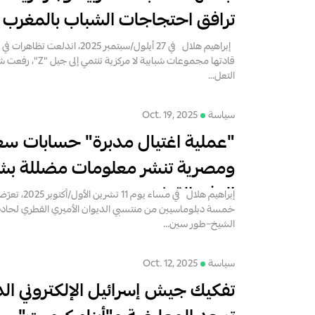
ترافق احتجاجات الشباب بالمغرب
إبراهيم هلال في 27 أيلول/سبتمبر 2025
قادتها مجموعات شبابية ل
التعل...
سياسة
Oct. 19, 2025
"عملية اغتيال مدبرة" حسابات سع
ومصرية تنشر معلومات مضللة بش
الوفد القطري
إبراهيم هلال في 
خمسة دبلوماسيين من منتسبي الديوان الأميري القطري لحا
الشيخ–طور سين...
سياسة
Oct. 12, 2025
تفكيك جيش إسرائيل الإلكتروني الد