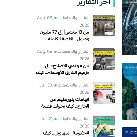
آخر التقارير
التقارير والتحقيقات
Aug. 09,
2026
من 13 منشوراً إلى 77 مليون
وصول.. القصة الكاملة
لصناعة ظاهرة هايدي زيدان
التقارير والتحقيقات
Aug. 06,
2026
من «جندي الإصلاح» إلى
«زعيم الشرق الأوسط»… كيف
تشكّلت صورة رئيس الوزراء
التقارير والتحقيقات
Jul. 30,
العراقي علي الزيدي رقمياً خلال
2026
شهر؟
اتهامات بتوريطهم من
الخارج.. كيف تحولت قضية
معتقلي"GenZ" إلى حملة
التقارير والتحقيقات
Jul. 21,
رقمية لتبرئة أنس حبيب؟
2026
#حكومة_المهاويل.. كيف