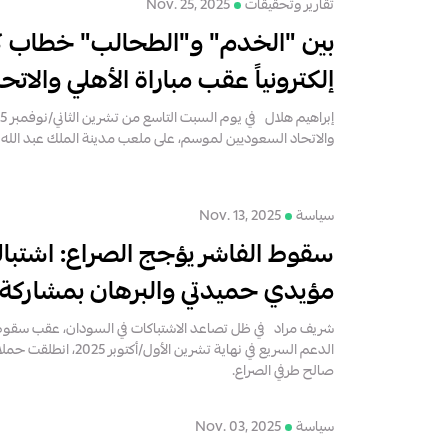
تقارير وتحقيقات
Nov. 25, 2025
بين "الخدم" و"الطحالب" خطاب ك
إلكترونياً عقب مباراة الأهلي والات
والاتحاد السعوديين لموسم، على ملعب مدينة الملك عبد الله ا
سياسة
Nov. 13, 2025
سقوط الفاشر يؤجج الصراع: اشتباك 
مؤيدي حميدتي والبرهان بمشاركة
شريف مراد في ظل تصاعد الاشتباكات في السودان، عقب سقوط 
الدعم السريع في نهاية تشرين ال
صالح طرفي الصراع.
سياسة
Nov. 03, 2025