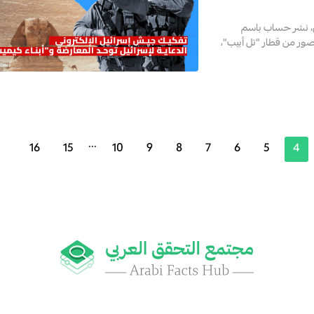
ضي، نشر حساب باسم
حي@SafaaAlNuaimi" مقطع مصور من قطار "تل أبيب"،
...
16
15
10
9
8
7
6
5
4