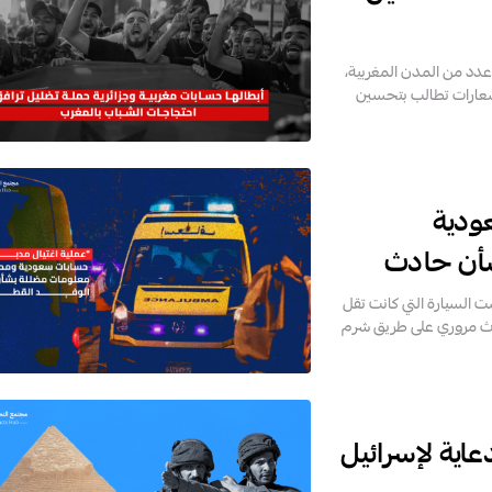
، اندلعت تظاهرات في عدد من المدن المغربية،
ا مركزية تنتمي إلى جيل "Z"، رفعت شعارات تطالب بتحسين
ودية
أن حادث
مساء يوم 11 تشرين الأول/أكتوبر 2025، تعرّضت السيارة التي كانت تقل
دث مروري على طريق شرم
عاية لإسرائيل