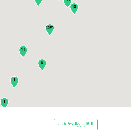
55
10
2591
14
5
1
1
2
التقارير والتحقيقات