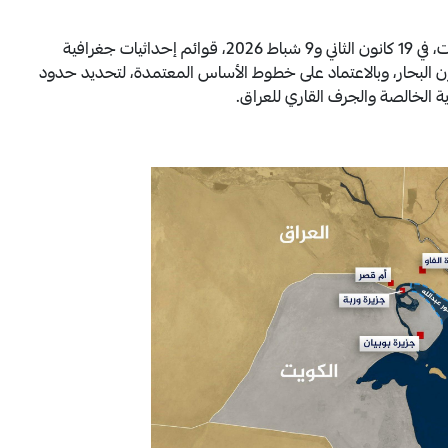
في المقابل، أوضحت وزارة الخارجية العراقية أنها أودعت، في 19 كانون الثاني و9 شباط 2026، قوائم إحداثيات جغرافية
انون البحار، وبالاعتماد على خطوط الأساس المعتمدة، لتحديد حدود
ية الخالصة والجرف القاري للعراق.