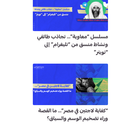
مسلسل “معاوية”… تجاذب طائفي
ونشاط منسق من “تليغرام” إلى
“تويتر”
“كفاية لاجئين في مصر”… ما القصة
وراء تضخيم الوسم والسياق؟