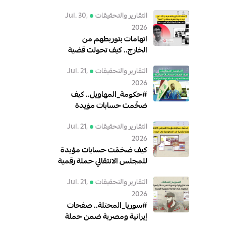
التقارير والتحقيقات
Jul. 30,
2026
اتهامات بتوريطهم من
الخارج.. كيف تحولت قضية
معتقلي"GenZ" إلى حملة
التقارير والتحقيقات
Jul. 21,
رقمية لتبرئة أنس حبيب؟
2026
#حكومة_المهاويل.. كيف
ضخّمت حسابات مؤيدة
للبعث الهجوم على الحكومة
التقارير والتحقيقات
Jul. 21,
العراقية؟
2026
كيف ضخمّت حسابات مؤيدة
للمجلس الانتقالي حملة رقمية
ضد السعودية في اليمن؟
التقارير والتحقيقات
Jul. 21,
2026
#سوريا_المحتلة.. صفحات
إيرانية ومصرية ضمن حملة