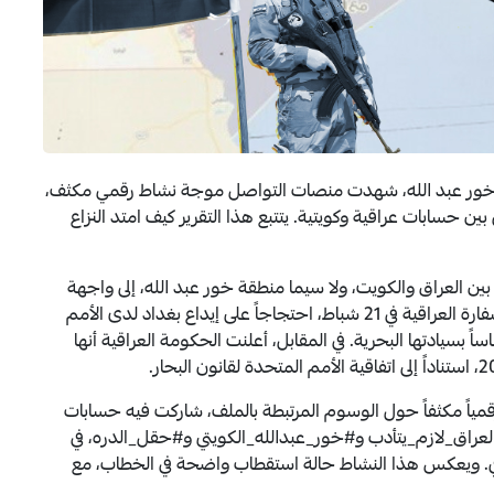
ل خور عبد الله، شهدت منصات التواصل موجة نشاط رقمي مكثف،
 حسابات عراقية وكويتية. يتتبع هذا التقرير كيف امتد النزاع
ود البحرية بين العراق والكويت، ولا سيما منطقة خور عبد الله، إلى واجهة
التوتر السياسي، بعد استدعاء الكويت القائم بأعمال السفارة العراقية في 21 شباط، احتجاجاً على إيداع بغداد لدى الأمم
 بسيادتها البحرية. في المقابل، أعلنت الحكومة العراقية أنها
رقمياً مكثفاً حول الوسوم المرتبطة بالملف، شاركت فيه حسابات
لعراق_لازم_يتأدب و#خور_عبدالله_الكويتي و#حقل_الدره، في
ي. ويعكس هذا النشاط حالة استقطاب واضحة في الخطاب، مع