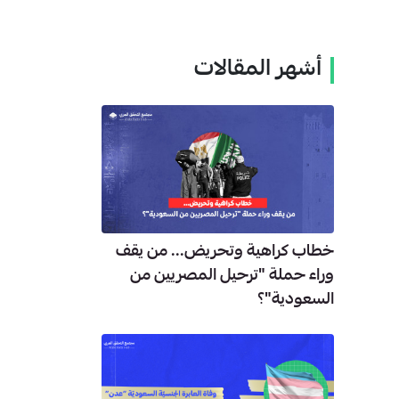
أشهر المقالات
خطاب كراهية وتحريض... من يقف
وراء حملة "ترحيل المصريين من
السعودية"؟