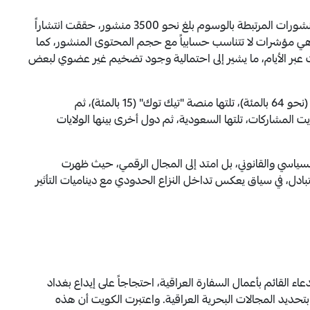
وتُظهر البيانات المسجلة خلال فترة الرصد أن عدد المنشورات المرتبطة بالوسوم بلغ نحو 3500 منشور، حققت انتشاراً
ر مرة، ونحو 48 مليون تفاعل، وهي مؤشرات لا تتناسب حسابياً مع حجم المحتوى المنشور، كما
ت عبر الأيام، ما يشير إلى احتمالية وجود تضخيم غير عضوي لبعض
واستحوذت منصة "إكس" على النسبة الأكبر من النشر (نحو 64 بالمئة)، تلتها منصة "تيك توك" (15 بالمئة)، ثم
ق والكويت المشاركات، تلتها السعودية، ثم دول أخرى بينها الولايات
لسياسي والقانوني، بل امتد إلى المجال الرقمي، حيث ظهرت
، في سياق يعكس تداخل النزاع الحدودي مع ديناميات التأثير
يتية استدعاء القائم بأعمال السفارة العراقية، احتجاجاً على إيداع بغداد
تحديد المجالات البحرية العراقية. واعتبرت الكويت أن هذه