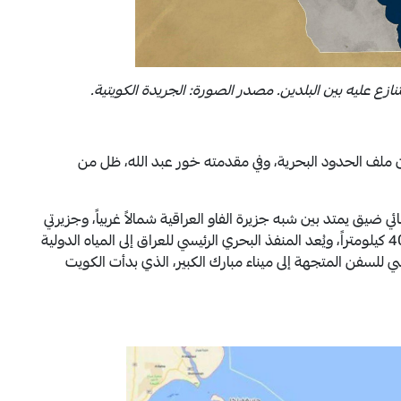
نازع عليه بين البلدين. مصدر الصورة: الجريدة الكويتية.
سن العلاقات بين البلدين منذ عام 2003، فإن ملف الحدود البحرية، وفي مقدمته خور عبد الله، ظل من
 ضيق يمتد بين شبه جزيرة الفاو العراقية شمالاً غربياً، وجزيرتي
بوبيان ووربة الكويتيتين جنوباً شرقياً. ويبلغ طوله نحو 40 كيلومتراً، ويُعد المنفذ البحري الرئيسي للعراق إلى المياه الدولية
يسي للسفن المتجهة إلى ميناء مبارك الكبير، الذي بدأت الكويت