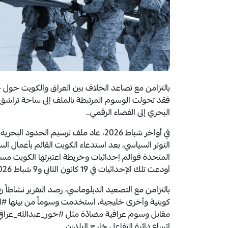
بالتزامن مع تصاعد الخلاف بين العراق والكويت حو
فقد تحولت الوسوم المرتبطة بالملف إلى ساحة تراشق بين
البحري إلى الفضاء الرقمي..
في أواخر شباط 2026، عاد ملف ترسيم الحد
المتحدة قوائم إحداثيات وخريطة اعتبرتها الكويت مساساً
أودعت تلك الإحداثيات في 19 كانون الثاني و9 شباط 2026، استناداً إلى اتفاقية الأمم المتحدة لقانون البحار.
بالتزامن مع التصعيد الدبلوماسي، رصد التقرير نشاطاً 
كويتية وأخرى خليجية، استخدمت وسوماً من بينها #ا
مقابل وسوم عراقية مضادّة مثل #خور_عبدالله_عراق
اتساع دائرة التفاعل خارج البلدين.