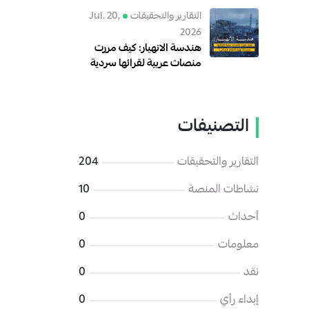
رقمية للهجوم على الإدارة
التقارير والتحقيقات
Jul. 20,
السورية الجديدة
2026
هندسة الانهيار: كيف مررت
منصات عربية لقرائها سردية
انهيار النظام الإيراني؟
التصنيفات
التقارير والتحقيقات
204
نشاطات المنصة
10
أحداث
0
معلومات
0
نقد
0
إبداء رأي
0