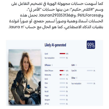
كما أسهمت حسابات مجهولة الهوية في تضخيم التفاعل على
وسم "#كلام_حكيم"؛ من بينها حسابات "الأمر لي"،
و‏@961LForces، و‏@lauran293353136. تحمل هذه
الحسابات أسماءً وهمية وصوراً
لسمير
جعجع، أو صوراً مُولدة
بتقنيات الذكاء الاصطناعي، كما هو الحال مع حساب 'laura n.