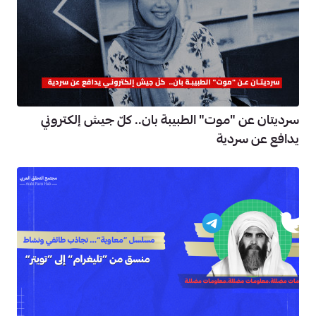
سرديتان عن "موت" الطبيبة بان.. كلّ جيش إلكتروني
يدافع عن سردية