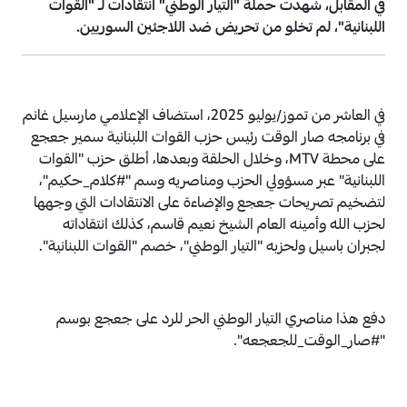
في المقابل، شهدت حملة "التيار الوطني" انتقادات لـ "القوات
اللبنانية"، لم تخلو من تحريض ضد اللاجئين السوريين.
في العاشر من تموز/يوليو 2025، استضاف الإعلامي مارسيل غانم
في برنامجه صار الوقت رئيس حزب القوات اللبنانية سمير جعجع
على محطة MTV، وخلال الحلقة وبعدها، أطلق حزب "القوات
اللبنانية" عبر مسؤولي الحزب ومناصريه وسم "#كلام_حكيم"،
لتضخيم تصريحات جعجع والإضاءة على الانتقادات التي وجهها
لحزب الله وأمينه العام الشيخ نعيم قاسم، كذلك انتقاداته
لجبران باسيل ولحزبه "التيار الوطني"، خصم "القوات اللبنانية".
دفع هذا مناصري التيار الوطني الحر للرد على جعجع بوسم
"#صار_الوقت_للجعجعه".