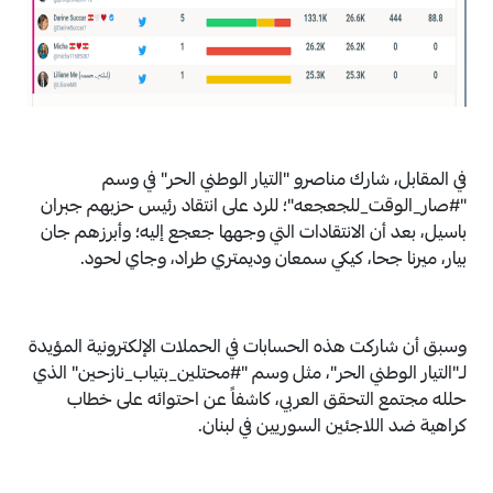
في المقابل، شارك مناصرو "التيار الوطني الحر" في وسم
"#صار_الوقت_للجعجعه"؛ للرد على انتقاد رئيس حزبهم جبران
باسيل، بعد أن الانتقادات التي وجهها جعجع إليه؛ وأبرزهم جان
بيار، ميرنا جحا، كيكي سمعان وديمتري طراد، وجاي لحود.
وسبق أن شاركت هذه الحسابات في الحملات الإلكترونية المؤيدة
لـ"التيار الوطني الحر"، مثل وسم "#محتلين_بتياب_نازحين" الذي
حلله مجتمع التحقق العربي، كاشفاً عن احتوائه على خطاب
كراهية ضد اللاجئين السوريين في لبنان.