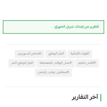
التقرير من إعداد: شربل الخوري
القوات اللبنانية
التيار الوطني
اللاجئين السوريين
#كلام_حكيم
#صار_الوقت_للجعجعه
التيار الوطني الحر
#محتلين_بتياب_نازحين
آخر التقارير