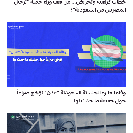
خطاب كراهية وتحريض... من يقف وراء حملة "ترحيل
المصريين من السعودية"؟
وفاة العابرة الجنسيّة السعوديّة “عدن” تؤجّج صراعاً
حول حقيقة ما حدث لها