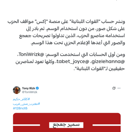
ونشر حساب "القوات اللبنانية" على منصة "إكس" مواقف الحزب
على شكل صور، من دون استخدام الوسم. ثم بادر إلى
استخدامه مناصرو الحزب، الذين تداولوا تصريحات جعجع
والصور التي أعدها الإعلام الحزبي تحت هذا الوسم.
ومن أولى الحسابات التي استخدمت الوسم: @ToniWrizk،
‏@gizelehanna، ‏@tabet_joyce، وكلها تعود لمناصرين
حقيقيين لـ"القوات اللبنانية".