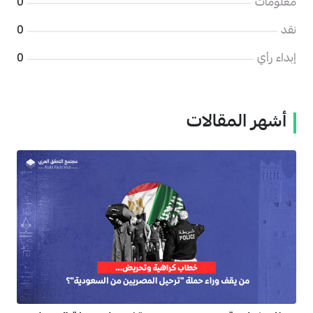
معلومات
0
نقد
0
إبداء رأي
0
أشهر المقالات