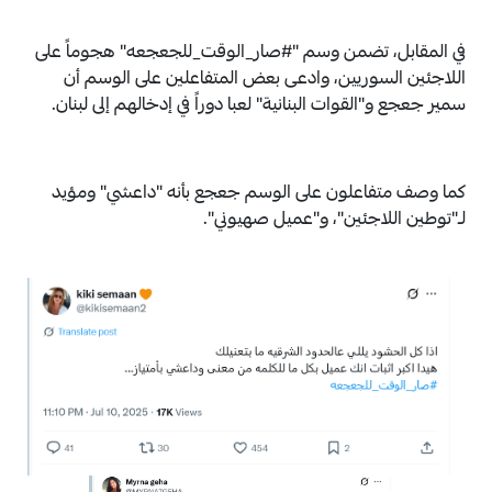
في المقابل، تضمن وسم "#صار_الوقت_للجعجعه" هجوماً على
اللاجئين السوريين، وادعى بعض المتفاعلين على الوسم أن
سمير جعجع و"القوات البنانية" لعبا دوراً في إدخالهم إلى لبنان.
كما وصف متفاعلون على الوسم جعجع بأنه "داعشي" ومؤيد
لـ"توطين اللاجئين"، و"عميل صهيوني".