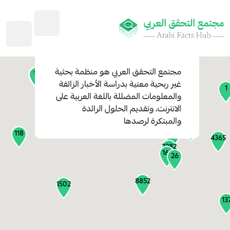
45
1
3
2
2
4
1
مجتمع التحقق العربي
هو منظمة بحثية
11
13
غير ربحية معنية بدراسة الأخبار الزائفة
1
والمعلومات المضللة باللغة العربية على
127
الانترنت، وتقديم الحلول الرائدة
1
والمبتكرة لرصدها
1316
118
184
4365
2282
161
26
8852
1502
13