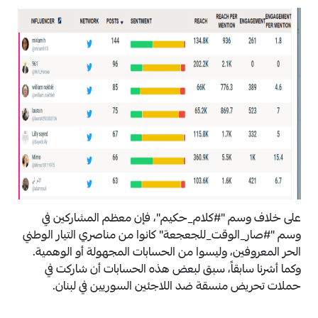
على خلاف وسم "#كلام_حكيم"، فإن معظم المشاركين في
وسم "#صار_الوقت_للجعجعة" كانوا من مناصري التيار الوطني
الحر المعروفين، وليسوا من الحسابات المجهولة أو الوهمية.
وكما أشرنا سابقاً، سبق لبعض هذه الحسابات أن شاركت في
حملات تحريض منسقة ضد اللاجئين السوريين في لبنان.