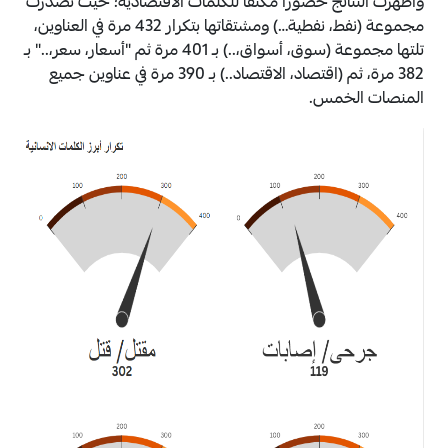
وأظهرت النتائج حضوراً مكثفاً للكلمات الاقتصادية؛ حيث تصدرت
مجموعة (نفط، نفطية…) ومشتقاتها بتكرار 432 مرة في العناوين،
تلتها مجموعة (سوق، أسواق،..) بـ 401 مرة ثم "أسعار، سعر،.." بـ
382 مرة، ثم (اقتصاد، الاقتصاد..) بـ 390 مرة في عناوين جميع
المنصات الخمس.