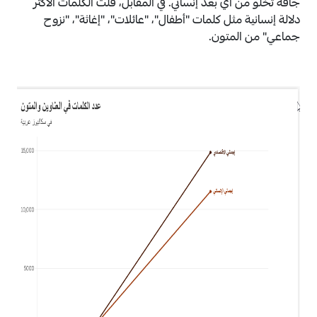
جافة تخلو من أي بعد إنساني. في المقابل، قلت الكلمات الأكثر
دلالة إنسانية مثل كلمات "أطفال"، "عائلات"، "إغاثة"، "نزوح
جماعي" من المتون.