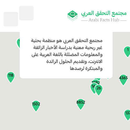
45
1
3
2
2
4
1
مجتمع التحقق العربي
هو منظمة بحثية
11
13
غير ربحية معنية بدراسة الأخبار الزائفة
1
والمعلومات المضللة باللغة العربية على
127
الانترنت، وتقديم الحلول الرائدة
1
والمبتكرة لرصدها
1317
118
184
4365
2282
161
26
8852
1502
13