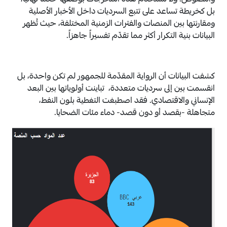
والنصوص. ولا تُستخدم هذه المخرجات بوصفها حكماً نهائياً،
بل كخريطة تساعد على تتبع السرديات داخل الأخبار الأصلية
ومقارنتها بين المنصات والفترات الزمنية المختلفة، حيث تُظهر
البيانات بنية التكرار أكثر مما تقدّم تفسيراً جاهزاً.
كشفت البيانات أن الرواية المقدّمة للجمهور لم تكن واحدة، بل
انقسمت بين إلى سرديات متعددة، تباينت أولوياتها بين البعد
الإنساني والاقتصادي. فقد اصطبغت التغطية بلون النفط،
متجاهلة -بقصد أو دون قصد- دماء مئات الضحايا.