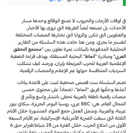
في أوقات الأزمات والحروب، لا تصنع الوقائع وحدها مسار
الأحداث، بل تصنعه أيضاً الطريقة التي تروى بها الأخبار،
والعناويين التي تتكرر، والزوايا التي تختارها المنصات المختلفة
لتفسير ما يجري. ومن هنا جاءت هذه السلسلة من التقارير
التحليلية المدفوعة بالبيانات، ثمرة تعاون بين "
مجتمع التحقق
العربي
" ومبادرة "
أنماط
" البحثية المستقلة، بهدف قراءة التغطية
الإعلامية العربية للحرب المرتبطة بإيران، ورصد كيف تشكلت
السرديات المتنافسة حولها عبر الإعلام والمنصات الرقمية.
تضم السلسلة ست قصص صحفية بُنيت على قاعدة بيانات
أعدّها وحلّلها فريق "أنماط"، اعتماداً على محتوى خمس
منصات رقمية ناطقة بالعربية تحظى بانتشار واسع وتأثير في
المجال العام، هي: BBC عربي، روسيا اليوم، الجزيرة، سكاي نيوز
عربية، والعربية. وشمل العمل جمع المواد المنشورة خلال الأيام
الثلاثة التي سبقت الضربة الأمريكية-الإسرائيلية، ثم الأيام السبعة
الأولى من اندلاع الحرب، خلال الفترة من 28 شباط/فبراير حتى 6