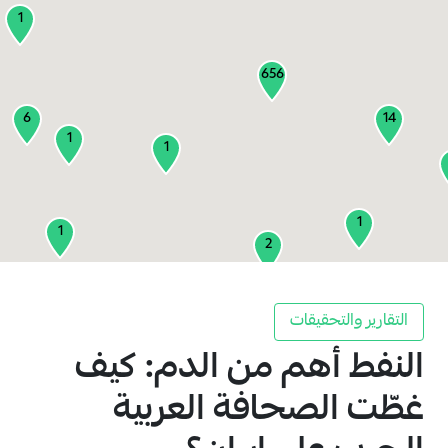
1
656
6
14
1
1
1
1
2
1
التقارير والتحقيقات
النفط أهم من الدم: كيف
2
3
غطّت الصحافة العربية
1