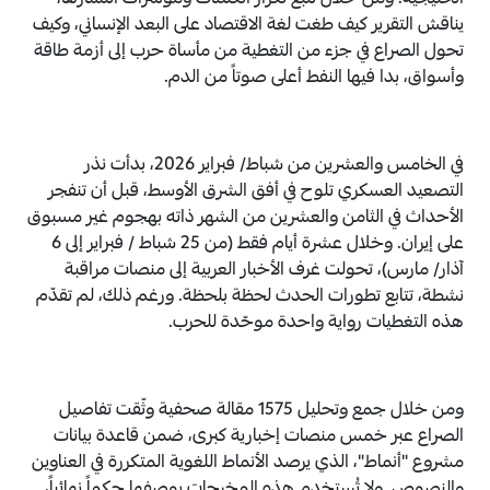
الخليجية. ومن خلال تتبع تكرار الكلمات ومؤشرات انتشارها،
يناقش التقرير كيف طغت لغة الاقتصاد على البعد الإنساني، وكيف
تحول الصراع في جزء من التغطية من مأساة حرب إلى أزمة طاقة
وأسواق، بدا فيها النفط أعلى صوتاً من الدم.
في الخامس والعشرين من شباط/ فبراير 2026، بدأت نذر
التصعيد العسكري تلوح في أفق الشرق الأوسط، قبل أن تنفجر
الأحداث في الثامن والعشرين من الشهر ذاته بهجوم غير مسبوق
على إيران. وخلال عشرة أيام فقط (من 25 شباط / فبراير إلى 6
آذار/ مارس)، تحولت غرف الأخبار العربية إلى منصات مراقبة
نشطة، تتابع تطورات الحدث لحظة بلحظة. ورغم ذلك، لم تقدّم
هذه التغطيات رواية واحدة موحّدة للحرب.
ومن خلال جمع وتحليل 1575 مقالة صحفية وثّقت تفاصيل
الصراع عبر خمس منصات إخبارية كبرى، ضمن قاعدة بيانات
مشروع "أنماط"، الذي يرصد الأنماط اللغوية المتكررة في العناوين