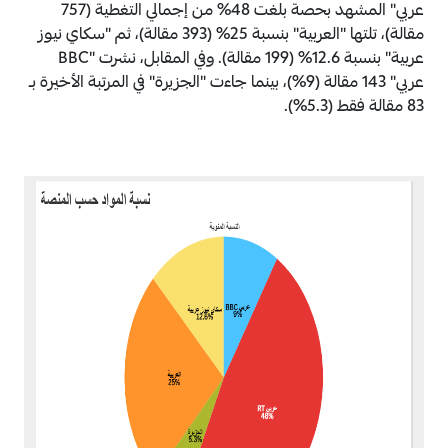
عربي" المشهد بحصة بلغت 48% من إجمالي التغطية (757
مقالة)، تلتها "العربية" بنسبة 25% (393 مقالة)، ثم "سكاي نيوز
عربية" بنسبة 12.6% (199 مقالة). وفي المقابل، نشرت "BBC
عربي" 143 مقالة (9%)، بينما جاءت "الجزيرة" في المرتبة الأخيرة بـ
83 مقالة فقط (5.3%).