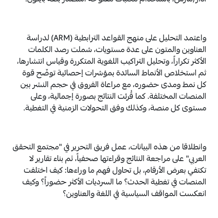
آذار/مارس، باستخدام مكتبات مفتوحة المصدر بلغة بايثون.
واعتمد التحليل على منهج القواعد الترابطية (ARM) لدراسة
العناوين والمتون على عدة مستويات، شملت رصد الكلمات
الأكثر تكراراً، وتحليل التراكيب اللغوية المتكررة وقياس انتشارها،
ثم استخلاص الأنماط السائدة بمؤشرات إحصائية توضّح قوة
كل نمط ومدى حضوره، مع مراعاة الفروق في حجم النشر بين
المنصات المختلفة. كما قُرئت النتائج بصورة إجمالية، وعلى
مستوى كل منصة، وكذلك وفق التحولات الزمنية في التغطية.
وانطلاقا من هذه البيانات، عمل فريق التحرير في "مجتمع التحقق
العربي" على مراجعة النتائج وقراءتها صحفياً، ثم بناء تقارير لا
تكتفي بعرض الأرقام، بل تحاول فهم ما وراءها: كيف اختلفت
المنصات في تغطية الحدث؟ ما السرديات الأكثر حضوراً؟ وكيف
انعكست المواقف السياسية في اللغة والعناوين؟