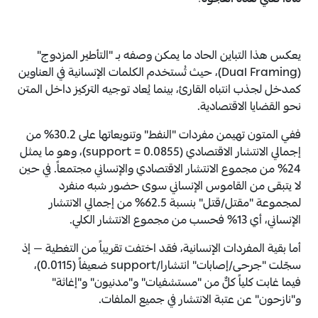
ماذا تعني هذه الفجوة؟
يعكس هذا التباين الحاد ما يمكن وصفه بـ "التأطير المزدوج"
(Dual Framing)، حيث تُستخدم الكلمات الإنسانية في العناوين
كمدخل لجذب انتباه القارئ، بينما يُعاد توجيه التركيز داخل المتن
نحو القضايا الاقتصادية.
ففي المتون تهيمن مفردات "النفط" وتنويعاتها على 30.2% من
إجمالي الانتشار الاقتصادي (support = 0.0855)، وهو ما يمثل
24% من مجموع الانتشار الاقتصادي والإنساني مجتمعاً. في حين
لا يتبقى من القاموس الإنساني سوى حضور شبه منفرد
لمجموعة "مقتل/قتل" بنسبة 62.5% من إجمالي الانتشار
الإنساني، أي 13% فحسب من مجموع الانتشار الكلي.
أما بقية المفردات الإنسانية، فقد اختفت تقريباً من التغطية — إذ
سجّلت "جرحى/إصابات" انتشارا/support ضعيفاً (0.0115)،
فيما غابت كلياً كلٌّ من "مستشفيات" و"مدنيون" و"إغاثة"
و"نازحون" عن عتبة الانتشار في جميع الملفات.