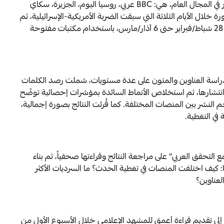
منصات رقمية ناطقة بالعربية تحظى بانتشار واسع وتأثير في المجال العام، هي: BBC عربي، روسيا اليوم، الجزيرة، سكاي
 خلال الأيام الثلاثة التي سبقت الضربة الأمريكية-الإسرائيلية، ثم
الأيام السبعة الأولى من اندلاع الحرب، خلال الفترة من 28 شباط/فبراير حتى 6 آذار/مارس، باستخدام مكتبات مفتوحة
د التحليل على منهج القواعد الترابطية (ARM) لدراسة العناوين والمتون على عدة مستويات، شملت رصد الكلمات
ياس انتشارها، ثم استخلاص الأنماط السائدة بمؤشرات إحصائية توضّح
نشر بين المنصات المختلفة. كما قُرئت النتائج بصورة إجمالية،
ي التغطية.
 التحقق العربي" على مراجعة النتائج وقراءتها صحفياً، ثم بناء
ا: كيف اختلفت المنصات في تغطية الحدث؟ ما السرديات الأكثر
لعناوين؟
ى إلى تقديم قراءة أعمق للمشهد الإعلامي خلال الأسبوع الأول من