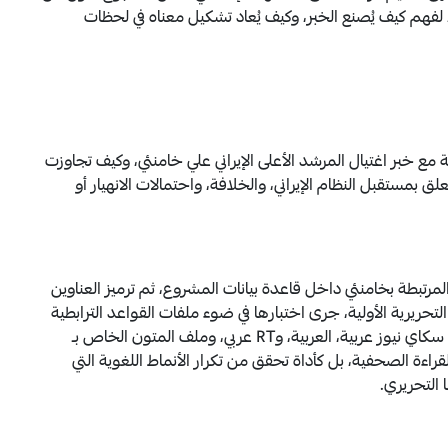
ة، لفهم كيف يُصنع الخبر، وكيف يُعاد تشكيل معناه في لحظات
 مع خبر اغتيال المرشد الأعلى الإيراني علي خامنئي، وكيف تجاوزت
مستقبل النظام الإيراني، والخلافة، واحتمالات الانهيار أو
 المرتبطة بخامنئي داخل قاعدة بيانات المشروع، ثم ترميز العناوين
التحريرية الأولية، جرى اختبارها في ضوء ملفات القواعد الترابطية
الخاصة بكل منصة، خصوصًا ملفات العناوين لكل من سكاي نيوز عربية، العربية، وRT عربي، وملف المتون الخاص بـ
لقراءة الصحفية، بل كأداة تحقق من تكرار الأنماط اللغوية التي
ا التحريري.