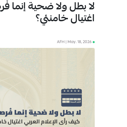
لا بطل ولا ضحية إنما فُر
1
اغتيال خامنئي؟
AFH | May. 18, 2026