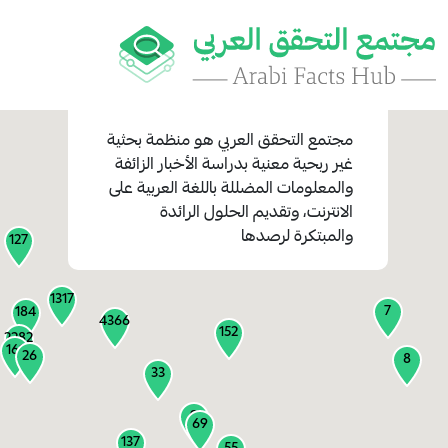
مجتمع التحقق العربي
هو منظمة بحثية
غير ربحية معنية بدراسة الأخبار الزائفة
والمعلومات المضللة باللغة العربية على
1
الانترنت، وتقديم الحلول الرائدة
1
والمبتكرة لرصدها
127
1317
7
184
4366
152
2282
161
26
8
33
9
69
137