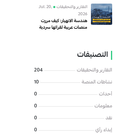
رقمية للهجوم على الإدارة
التقارير والتحقيقات
Jul. 20,
السورية الجديدة
2026
هندسة الانهيار: كيف مررت
منصات عربية لقرائها سردية
انهيار النظام الإيراني؟
التصنيفات
التقارير والتحقيقات
204
نشاطات المنصة
10
أحداث
0
معلومات
0
نقد
0
إبداء رأي
0