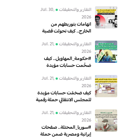
التقارير والتحقيقات
Jul. 30,
2026
اتهامات بتوريطهم من
الخارج.. كيف تحولت قضية
معتقلي"GenZ" إلى حملة
التقارير والتحقيقات
Jul. 21,
رقمية لتبرئة أنس حبيب؟
2026
#حكومة_المهاويل.. كيف
ضخّمت حسابات مؤيدة
للبعث الهجوم على الحكومة
التقارير والتحقيقات
Jul. 21,
العراقية؟
2026
كيف ضخمّت حسابات مؤيدة
للمجلس الانتقالي حملة رقمية
ضد السعودية في اليمن؟
التقارير والتحقيقات
Jul. 21,
2026
#سوريا_المحتلة.. صفحات
إيرانية ومصرية ضمن حملة