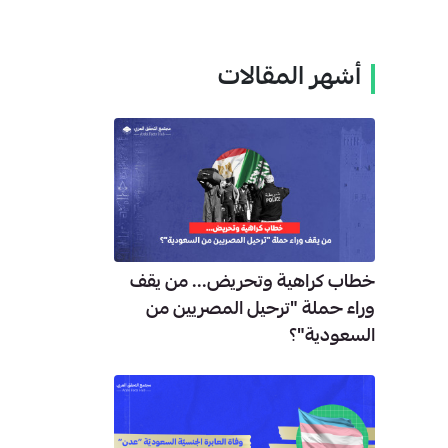
أشهر المقالات
خطاب كراهية وتحريض... من يقف
وراء حملة "ترحيل المصريين من
السعودية"؟