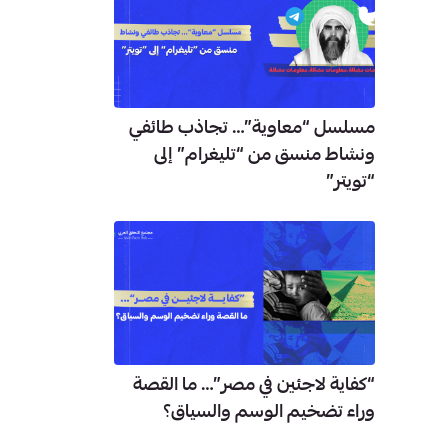
مسلسل “معاوية”… تجاذب طائفي
ونشاط منسق من “تليغرام” إلى
“تويتر”
“كفاية لاجئين في مصر”… ما القصة
وراء تضخيم الوسم والسياق؟