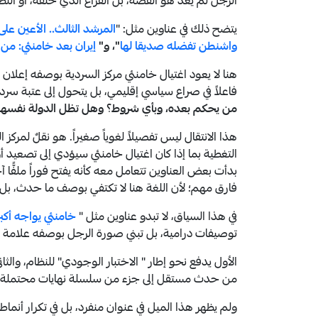
الرجل لم يعد هو القصة، بل الفراغ الذي خلّفه، أو النظ
يتضح ذلك في عناوين مثل: "
المرشد الثالث.. الأعين عل
واشنطن تفضله صديقا لها
"، و"
إيران بعد خامنئي: من
هنا لا يعود اغتيال خامنئي مركز السردية بوصفه إعلان
فاعلاً في صراع سياسي إقليمي، بل يتحول إلى عتبة سردي
من يحكم بعده، وبأي شروط؟ وهل تظل الدولة نفسها 
هذا الانتقال ليس تفصيلاً لغوياً صغيراً. هو نقلٌ لمر
التغطية بما إذا كان اغتيال خامنئي سيؤدي إلى تصعيد أو رد
بدأت بعض العناوين تتعامل معه كأنه يفتح فوراً ملفًّا 
فارق مهم؛ لأن اللغة هنا لا تكتفي بوصف ما حدث، بل
في هذا السياق، لا تبدو عناوين مثل "
خامنئي يواجه أكبر 
توصيفات درامية، بل تبني صورة الرجل بوصفه علامة عل
الأول يدفع نحو إطار " الاختبار الوجودي" للنظام، والث
من حدث مستقل إلى جزء من سلسلة نهايات محتملة لن
ولم يظهر هذا الميل في عنوان منفرد، بل في تكرار أنماط 