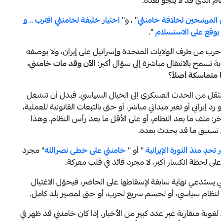
ام الذي قد لا ينجو بعده.
ى المرشحين لخلافة خامنئي
" ، و"
اختيار خليفة لخامنئي اقترب .. و
 يوقع على الاستسلام
".
 حرب من طرف الولايات المتحدة وإسرائيل على إيران، ولا بوصفه
ة تسمح بالانتقال مباشرة إلى سؤال أكبر:
الآن وقد مات خامنئي،
متماسكة أصلاً؟
كز الثقل من الحدث العسكري إلى الخيال السياسي. فبدل أن تنشغل
 إيراني أو تغير ميداني مباشر، أو حتى بالتبعات القانونية للعملية،
آخر: ملف ما بعد النظام، أو على الأقل ما بعد رأس النظام. وهذا
 تستبق ما قد يحدث بعده.
تحدٍ منذ الثورة الإيرانية
" أو "
خامنئي على خطى نصرالله
" مجرد
ى لحظة انكسار أكبر، لا مجرد قائد في قلب معركة.
اني يستدعي نهاية سابقة لإسقاطها على الحاضر، فيحوّل الاغتيال
ظام سياسي، أو لحسم سريع لحرب، أو حتى لمصير بلد كامل.
لغوية متقاربة عبر عدد كبير من الأخبار. إذا كان خامنئي قد ظهر في