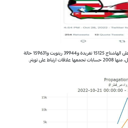
خلال الفترة من 28 أكتوبر إلى 3 نوفمبر، ولّدت الحركة على الهاشتاج 15125 تغريدة و39944 ريتويت و159631 حالة