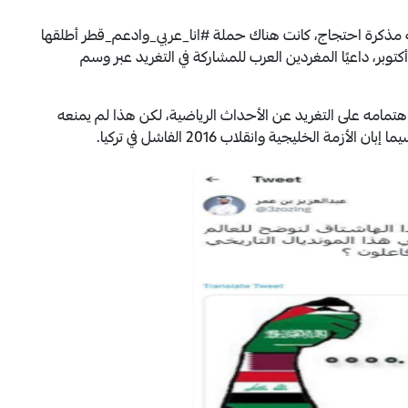
مه مذكرة احتجاج، كانت هناك حملة #انا_عربي_وادعم_قطر أطلقها
يز بن عمر في 28 تشرين الأول/أكتوبر، داعيًا المغردين العرب للمشاركة في التغريد عبر وسم
ر من 100 ألف حساب، يتركز اهتمامه على التغريد عن الأحداث الرياضية، لكن هذا لم يمنعه
ة الخليجية وانقلاب 2016 الفاشل في تركيا.