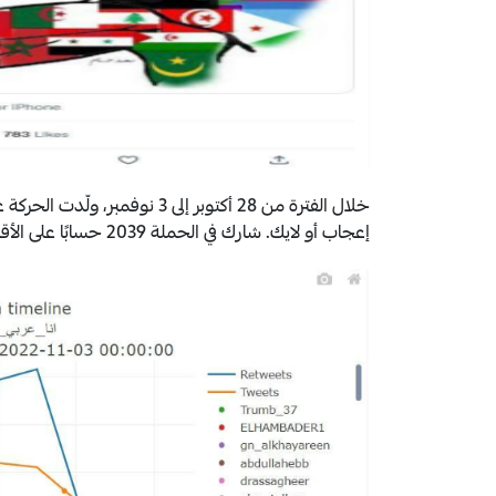
إعجاب أو لايك. شارك في الحملة 2039 حسابًا على الأقل، منها 2008 حسابات تجمعها علاقات ارتباط على تويتر.