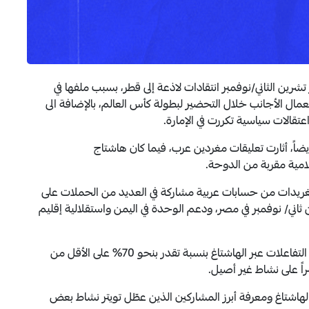
شرين الثاني/نوفمبر انتقادات لاذعة إلى قطر، بسبب ملفها في
مال الأجانب خلال التحضير لبطولة كأس العالم، بالإضافة الى
قالات سياسية تكررت في الإمارة.
يضاً، أثارت تعليقات مغردين عرب، فيما كان هاشتاج
مية مقربة من الدوحة.
 تغريدات من حسابات عربية مشاركة في العديد من الحملات على
اني/ نوفمبر في مصر، ودعم الوحدة في اليمن واستقلالية إقليم
سيطرت إعادة مشاركة التغريدات (الريتويت) على حركة التفاعلات عبر الهاشتاغ بنسبة تقدر بنحو 70% على الأقل من
يعة تفاعلات الهاشتاغ ومعرفة أبرز المشاركين الذين عطّل تويتر نشاط بعض