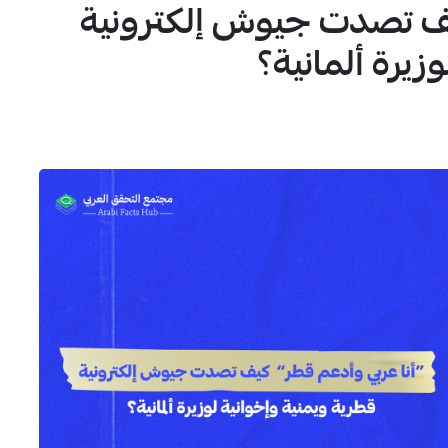
كيف تصدت جيوش إلكترونية
1
زيرة ألمانية؟
4