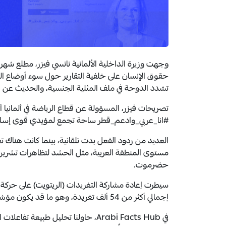
وجهت وزيرة الداخلية الألمانية نانسي فيزر، مطلع شهر ت
حقوق الإنسان على خلفية التقارير حول سوء أوضاع الع
تشدد الدوحة في ملف المثلية الجنسية، والحديث عن اعت
تصريحات فيزر، المسؤولة عن قطاع الرياضة في ألمانيا أ
#انا_عربي_وادعم_قطر ساحة تجمع لمؤيدي قوى إسلا
العديد من ردود الفعل بدت تلقائية، بينما كانت هناك
مستوى المنطقة العربية، مثل الحشد لتظاهرات تشرين ث
حضرموت.
إجمالي أكثر من 54 ألف تغريدة، وهو ما قد يكون مؤشراً على نشاط غير أصيل.
في Arabi Facts Hub، حاولنا تحليل طب