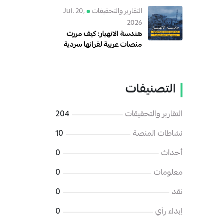
رقمية للهجوم على الإدارة
التقارير والتحقيقات
Jul. 20,
السورية الجديدة
2026
هندسة الانهيار: كيف مررت
منصات عربية لقرائها سردية
انهيار النظام الإيراني؟
التصنيفات
التقارير والتحقيقات
204
نشاطات المنصة
10
أحداث
0
معلومات
0
نقد
0
إبداء رأي
0