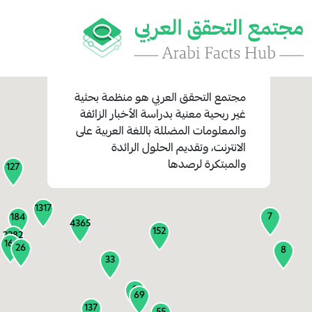
مجتمع التحقق العربي
هو منظمة بحثية
غير ربحية معنية بدراسة الأخبار الزائفة
والمعلومات المضللة باللغة العربية على
1
الانترنت، وتقديم الحلول الرائدة
1
والمبتكرة لرصدها
127
1317
7
184
4365
152
2282
161
26
8
33
9
69
137