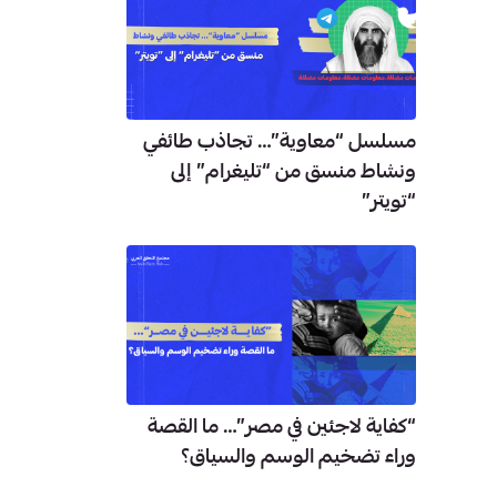
مسلسل “معاوية”… تجاذب طائفي
ونشاط منسق من “تليغرام” إلى
“تويتر”
“كفاية لاجئين في مصر”… ما القصة
وراء تضخيم الوسم والسياق؟