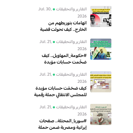
التقارير والتحقيقات
Jul. 30,
2026
اتهامات بتوريطهم من
الخارج.. كيف تحولت قضية
معتقلي"GenZ" إلى حملة
التقارير والتحقيقات
Jul. 21,
رقمية لتبرئة أنس حبيب؟
2026
#حكومة_المهاويل.. كيف
ضخّمت حسابات مؤيدة
للبعث الهجوم على الحكومة
التقارير والتحقيقات
Jul. 21,
العراقية؟
2026
كيف ضخمّت حسابات مؤيدة
للمجلس الانتقالي حملة رقمية
ضد السعودية في اليمن؟
التقارير والتحقيقات
Jul. 21,
2026
#سوريا_المحتلة.. صفحات
إيرانية ومصرية ضمن حملة