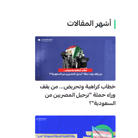
أشهر المقالات
خطاب كراهية وتحريض... من يقف
وراء حملة "ترحيل المصريين من
السعودية"؟