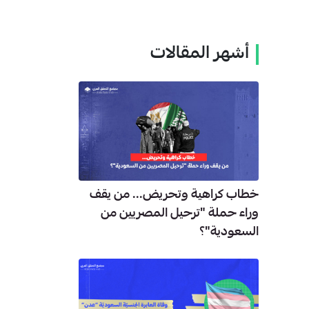
أشهر المقالات
خطاب كراهية وتحريض... من يقف
وراء حملة "ترحيل المصريين من
السعودية"؟