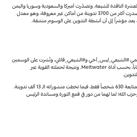
وسوم العشرة الناقدة للشيعة. وتصدّرت أميركا والسعودية وسوريا واليمن
ولبنان، قائمة الدول الأكثر نشراً على الوسوم، في حين صدرت أكثر من 3700 تدوينة من أماكن غير معروفة، وهو معدل
ب يدعى شاضومة shadoumeh@، وسمي #الشيعي_ليس_أخي و#الشيعي_قاتلي، ونُشرت على الوسمين
504 تدوينات؛ منها 406 تدوينات صدرت من 180 حساباً، بحسب أداة Meltwater. ونتيجة لحملته القوية عبر
لتدوين.
أنشئ الحساب في تشرين الأول/ أكتوبر 2023، ويحظى بمتابعة 630 شخصاً فقط، فيما تخطت منشوراته الـ 13 ألف تدوينة.
وحزب الله؛ لما لهما من دور في قمع الثورة ومساندة الرئيس