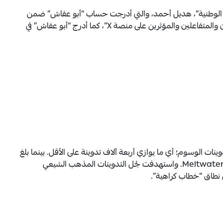
ية الوطنية”، هديل أحمد، والتي أدرجت حساب “أبو عفاش” ضمن
قائمة حسابات وصفتها بـ “أرقى الشخصيات والإعلاميين والمتفاعلين والمؤثرين على منصة X”، كما أدرج “أبو عفاش” في
ي المئة من إجمالي تدوينات الوسوم؛ أي ما يوازي أربعة آلاف تدوينة على الأقل. بينما بلغ
عدد التدوينات الإيجابية 148 فقط، بحسب تحليل أداة Meltwater. واستهدفت جُل التدوينات المذهب الشيعي
 نطاق “خطاب كراهية”.