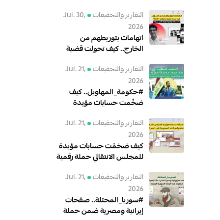
التقارير والتحقيقات
Jul. 30,
2026
اتهامات بتوريطهم من
الخارج.. كيف تحولت قضية
معتقلي"GenZ" إلى حملة
التقارير والتحقيقات
Jul. 21,
رقمية لتبرئة أنس حبيب؟
2026
#حكومة_المهاويل.. كيف
ضخّمت حسابات مؤيدة
للبعث الهجوم على الحكومة
التقارير والتحقيقات
Jul. 21,
العراقية؟
2026
كيف ضخمّت حسابات مؤيدة
للمجلس الانتقالي حملة رقمية
ضد السعودية في اليمن؟
التقارير والتحقيقات
Jul. 21,
2026
#سوريا_المحتلة.. صفحات
إيرانية ومصرية ضمن حملة