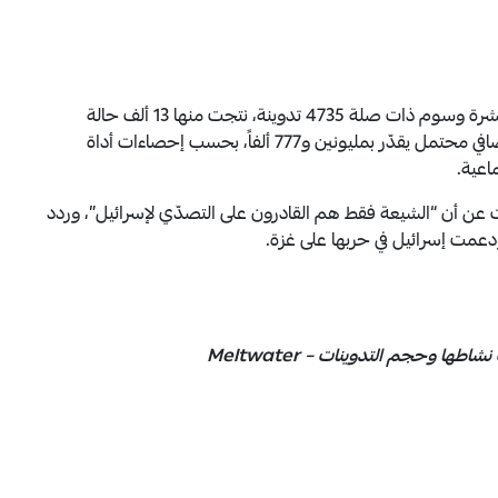
خلال الفترة بين 30 تموز و9 آب/ أغسطس، جمعت عشرة وسوم ذات صلة 4735 تدوينة، نتجت منها 13 ألف حالة
تفاعل، وشُوهدت 438,863 ألف مرة، مع نطاق رؤية إضافي محتمل يقدّر بمليونين و777 ألفاً، بحسب إحصاءات أداة
يات عن أن “الشيعة فقط هم القادرون على التصدّي لإسرائيل”، وردد
دعمت إسرائيل في حربها على غزة.
طها وحجم التدوينات – Meltwater