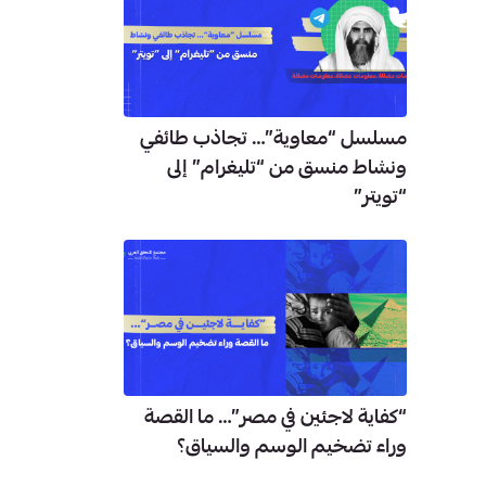
مسلسل “معاوية”… تجاذب طائفي
ونشاط منسق من “تليغرام” إلى
“تويتر”
“كفاية لاجئين في مصر”… ما القصة
وراء تضخيم الوسم والسياق؟