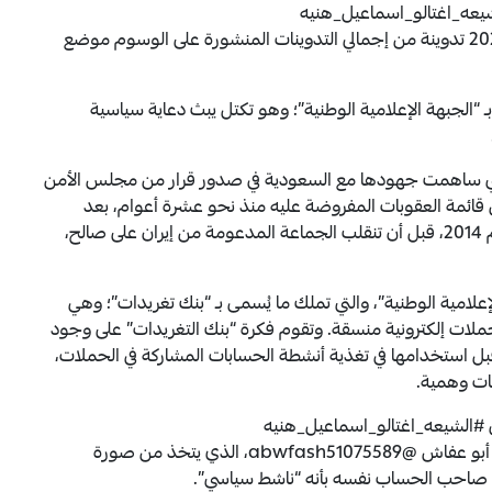
لشيعه_اغتالو_اسماعيل_هنيه
و#الشيعي_عدو_الاسلام_والمسلمين، اللذين ولّدا 2029 تدوينة من إجمالي التدوينات المنشورة على الوسوم موضع
بـ “الجبهة الإعلامية الوطنية”؛ وهو تكتل يبث دعاية سياسية
التي ساهمت جهودها مع السعودية في صدور قرار من مجلس الأمن
 قائمة العقوبات المفروضة عليه منذ نحو عشرة أعوام، بعد
تحالف العائلة مع الحوثيين للاستيلاء على صنعاء في عام 2014، قبل أن تنقلب الجماعة المدعومة من إيران على صالح،
علامية الوطنية”، والتي تملك ما يُسمى بـ “بنك تغريدات”؛ وهي
ملات إلكترونية منسقة. وتقوم فكرة “بنك التغريدات” على وجود
ل استخدامها في تغذية أنشطة الحسابات المشاركة في الحملات،
ات وهمية.
ي #الشيعه_اغتالو_اسماعيل_هنيه
و#الشيعي_عدو_الاسلام_والمسلمين، نشرها حساب أبو عفاش @abwfash51075589، الذي يتخذ من صورة
ّف صاحب الحساب نفسه بأنه “ناشط سياسي”.