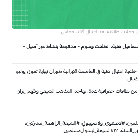
ق حملات طائفيّة بعد اغتيال قائد حماس
ماعيل هنية، انطلقت وسوم – مدفوعة بنشاط غير أصيل –
فية اغتيال هنية في العاصمة الإيرانية طهران نهاية تموز/ يوليو
من نطاقات جغرافية عدة، تهاجم المذهب الشيعي وتتّهم إيران
مين، #لاصفوي_ولاصهيوني، #الشيعة_الرافضة_مشركين،
#الشيعه_اغتالو_اسماعيل_هنيه، #الشيعي_قتل_أخوتي_السنة، m#الشيعة_ليسوا_مسلمين،