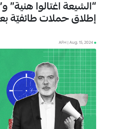
“الشيعة اغتالوا هنية” و
1
إطلاق حملات طائفيّة بع
AFH | Aug. 15, 2024