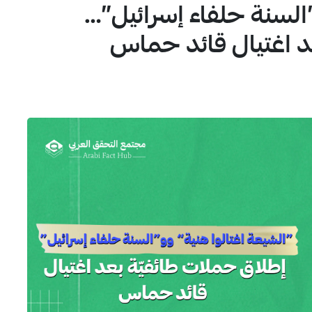
”السنة حلفاء إسرائيل”…
1
د اغتيال قائد حماس
4