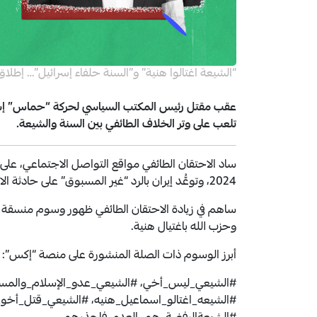
“الشيعة اغتالوا هنية” و”السنة حلفاء إسرائيل”… إطلا
عقب مقتل رئيس المكتب السياسي لحركة “حماس” إس
تلعب على وتر الخلاف الطائفي بين السنة والشيعة.
ساد الاحتقان الطائفي مواقع التواصل الاجتماعي، على خل
2024، وتوعُّد إيران بالرد “غير المسبوق” على حادثة الاغتيال.
ساهم في زيادة الاحتقان الطائفي ظهور وسوم منسقة 
وحزب الله باغتيال هنية.
أبرز الوسوم ذات الصلة المنشورة على منصة “إكس”:
#الشيعي_ليس_أخي، #الشيعي_عدو_الإسلام_والمسل