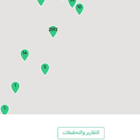
55
10
2592
14
5
1
1
2
التقارير والتحقيقات