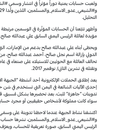
ولعبت حسابات يمنية دوراً مؤثراً في انتشار وسمي #ا
التحليل.
وأظهر تتبّعنا أن الحسابات المؤثّرة في الوسمين مرتبطة 
مؤيدة لعائلة الرئيس اليمني السابق علي عبدالله صالح.
ويحظى أبناء علي عبدالله صالح بدعم من الإمارات، 
الدولي بإزالة اسم نجل صالح، أحمد عبدالله صالح، من
وتقتله في تشرين الثاني/ نوفمبر 2017.
يعد إطلاق الحملات الإلكترونية أحد أنشطة “الجبهة الإ
إحدى الآليات الشائعة في اليمن التي تستخدم في شن ح
تدوينات “جاهزة” للبث، بعد تحضيرها بشكل مُسبق، قب
سواء كانت مملوكة لأشخاص حقيقيين أو مجرد حساب
اكتشفنا نشاط الجبهة عندما لاحظنا تدوينة على وسمَ
الرئيس اليمني السابق، صورة تعريفية للحساب، ويعر