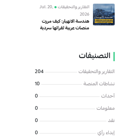
رقمية للهجوم على الإدارة
التقارير والتحقيقات
Jul. 20,
السورية الجديدة
2026
هندسة الانهيار: كيف مررت
منصات عربية لقرائها سردية
انهيار النظام الإيراني؟
التصنيفات
التقارير والتحقيقات
204
نشاطات المنصة
10
أحداث
0
معلومات
0
نقد
0
إبداء رأي
0