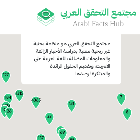
مجتمع التحقق العربي
هو منظمة بحثية
غير ربحية معنية بدراسة الأخبار الزائفة
والمعلومات المضللة باللغة العربية على
1
الانترنت، وتقديم الحلول الرائدة
1
والمبتكرة لرصدها
127
1315
7
184
4365
151
2282
161
26
8
33
9
69
137