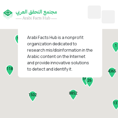
45
1
3
2
2
4
1
Arabi Facts Hub
is a nonprofit
11
13
organization dedicated to
1
research mis/disinformation in the
127
Arabic content on the Internet
1
and provide innovative solutions
1315
to detect and identify it.
118
184
4365
2282
161
26
8852
1502
13