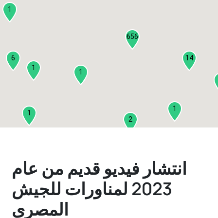
1
656
6
14
1
1
1
1
2
1
انتشار فيديو قديم من عام
2
2023 لمناورات للجيش
3
المصري
1