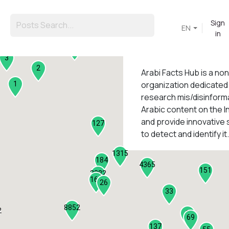
Sign
EN
in
45
3
2
Arabi Facts Hub
is a no
organization dedicated
1
research mis/disinforma
Arabic content on the I
1
and provide innovative 
127
to detect and identify it.
1315
184
4365
151
2282
161
26
33
8852
2
9
69
137