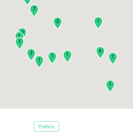
7
1
2
4
1
1
6
2
1
1
1
1
1
Politics