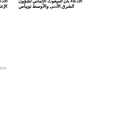
الادعاء بأن المبعوث الألماني لشؤون
الاد
الشرق الأدنى والأوسط توبياس
الإع
تونكل يرفض التواصل مع مظلوم
عبدي غير صحيح
ions