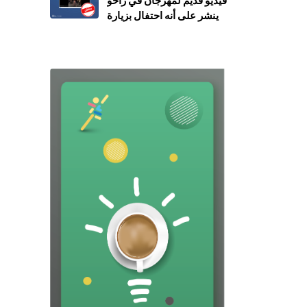
فيديو قديم لمهرجان في زاخو
ينشر على أنه احتفال بزيارة
نيجيرفان بارزاني إلى سوريا
(مضلل)