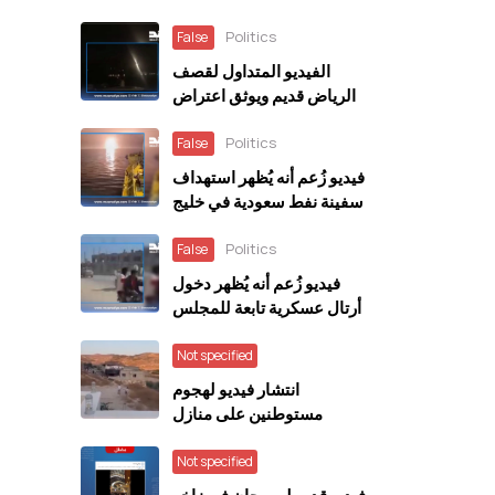
Politics
False
الفيديو المتداول لقصف
الرياض قديم ويوثق اعتراض
الدفاعات السعودية صاروخًا
Politics
أُطلق باتجاه الرياض عام
False
2018
فيديو زُعم أنه يُظهر استهداف
سفينة نفط سعودية في خليج
عدن مضلل ويعود إلى حادثة
Politics
في العراق خلال مارس 2026
False
فيديو زُعم أنه يُظهر دخول
أرتال عسكرية تابعة للمجلس
الانتقالي المنحل إلى سيئون
قديم ويعود إلى ديسمبر 2025
Not specified
انتشار فيديو لهجوم
مستوطنين على منازل
المواطنين بالخليل مع الادعاء
أنه في سوريا
Not specified