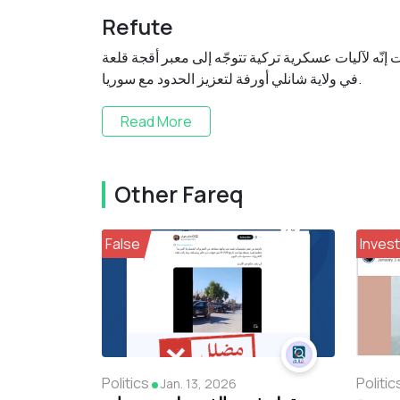
Refute
حينها، وقالت إنّه لآليات عسكرية تركية تتوجّه إلى معبر أقجة قلعة
في ولاية شانلي أورفة لتعزيز الحدود مع سوريا.
Read More
Other Fareq
False
Invest
Politics
Politic
Jan. 13, 2026