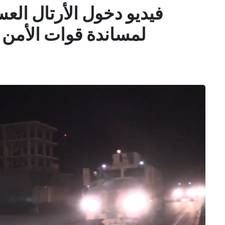
فيديو دخول الأرتال العس
1
1
لمساندة قوات الأمن ا
4