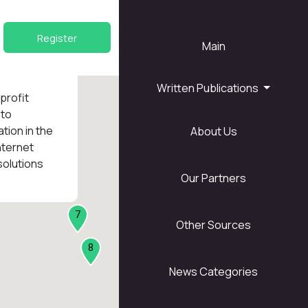
Register
Main
Written Publications
nprofit
 to
tion in the
About Us
1
nternet
solutions
Our Partners
7
Other Sources
8
News Categories