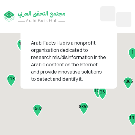
45
1
3
2
2
4
1
Arabi Facts Hub
is a nonprofit
11
13
organization dedicated to
1
research mis/disinformation in the
127
Arabic content on the Internet
1
and provide innovative solutions
1314
to detect and identify it.
118
184
4365
2282
161
26
8852
1502
13