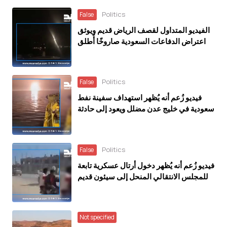
Politics
False
الفيديو المتداول لقصف الرياض قديم ويوثق
اعتراض الدفاعات السعودية صاروخًا أُطلق
باتجاه الرياض عام 2018
Politics
False
فيديو زُعم أنه يُظهر استهداف سفينة نفط
سعودية في خليج عدن مضلل ويعود إلى حادثة
في العراق خلال مارس 2026
Politics
False
فيديو زُعم أنه يُظهر دخول أرتال عسكرية تابعة
للمجلس الانتقالي المنحل إلى سيئون قديم
ويعود إلى ديسمبر 2025
Not specified