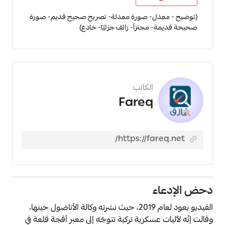
(توضيح - معدل- صورة معدلة- تصريح صحيح قديم- صورة
صحيحة قديمة- مجتزأ- زائف جزئيًا- خادع)
الكاتب
Fareq
دحض الإدعاء
الفيديو يعود لعام 2019، حيث نشرته وكالة الأناضول حينها،
وقالت إنّه لآليات عسكرية تركية تتوجّه إلى معبر أقجة قلعة في