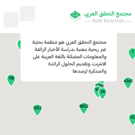
45
1
3
2
2
4
1
مجتمع التحقق العربي
هو منظمة بحثية
11
13
غير ربحية معنية بدراسة الأخبار الزائفة
1
والمعلومات المضللة باللغة العربية على
127
الانترنت، وتقديم الحلول الرائدة
1
والمبتكرة لرصدها
1314
118
184
4365
2282
161
26
8852
1502
13