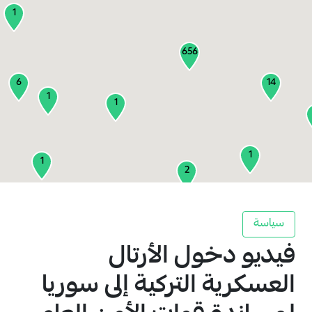
1
656
6
14
1
1
1
1
2
1
سياسة
فيديو دخول الأرتال
2
3
العسكرية التركية إلى سوريا
1