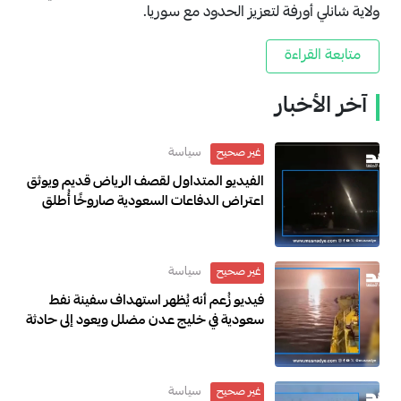
ولاية شانلي أورفة لتعزيز الحدود مع سوريا.
متابعة القراءة
آخر الأخبار
سياسة
غير صحيح
الفيديو المتداول لقصف الرياض قديم ويوثق
اعتراض الدفاعات السعودية صاروخًا أُطلق
باتجاه الرياض عام 2018
سياسة
غير صحيح
فيديو زُعم أنه يُظهر استهداف سفينة نفط
سعودية في خليج عدن مضلل ويعود إلى حادثة
في العراق خلال مارس 2026
سياسة
غير صحيح