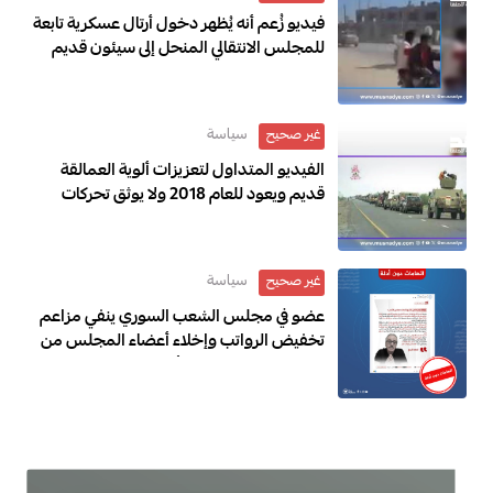
فيديو زُعم أنه يُظهر دخول أرتال عسكرية تابعة
للمجلس الانتقالي المنحل إلى سيئون قديم
ويعود إلى ديسمبر 2025
سياسة
غير صحيح
الفيديو المتداول لتعزيزات ألوية العمالقة
قديم ويعود للعام 2018 ولا يوثق تحركات
حديثة
سياسة
غير صحيح
عضو في مجلس الشعب السوري ينفي مزاعم
تخفيض الرواتب وإخلاء أعضاء المجلس من
الفندق “اتهامات دون أدلة”