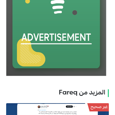
المزيد من Fareq
غير صحيح