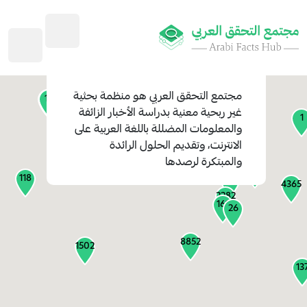
45
1
3
2
2
4
1
مجتمع التحقق العربي
هو منظمة بحثية
11
13
غير ربحية معنية بدراسة الأخبار الزائفة
1
والمعلومات المضللة باللغة العربية على
127
الانترنت، وتقديم الحلول الرائدة
1
والمبتكرة لرصدها
1315
118
184
4365
2282
161
26
8852
1502
13