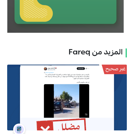
المزيد من Fareq
غير صحيح