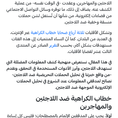
اللاجئين والمهاجرين، وعقدت -في الوقت نفسه- من عملية
الكشف عنه. يضاف إلى ذلك، ما توفره وسائل التواصل الاجتماعي
من فضاءات إلكترونية، من شأنها أن تُستغل لشن حملات
منسقة وخفية ضد اللاجئين.
وتشكل الأقليات
ثلاثة أرباع ضحايا خطاب الكراهية
عبر الإنترنت،
في العديد من البلدان. كما أنّ النساء المنتميات إلى هذه الفئات
مستهدفات بشكل أكثر، بحسب ال
تقرير
الصادر عن المنتدى
الثالث عشر لقضايا الأقليات.
في هذا المقال، نستعرض منهجية كشف المعلومات المضللة التي
تستهدف اللاجئين، وأبرز الأدوات المستخدمة في التحقق، ونقدم
-من واقع خبرتنا في تحليل الحملات التحريضية ضد اللاجئين-
نصائح لمدققي المعلومات عند الشروع في تحليل الحملات
الإلكترونية الموجهة ضد اللاجئين.
خطاب الكراهية ضد اللاجئين
والمهاجرين
أولاً
، يجب على المدققين الإلمام بالمصطلحات؛ فليس كل إساءة