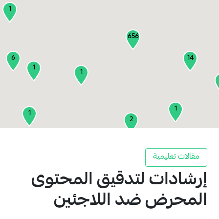
1
656
6
14
1
1
1
1
2
1
مقالات تعليمية
إرشادات لتدقيق المحتوى
2
3
المحرض ضد اللاجئين
1