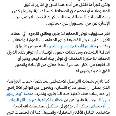
ولكن كثيراً ما نغفل عن أداء هذا الدور في تقارير تدقيق
المعلومات، أو نحصره في الصحافة الاستقصائية. وفيما يخص
رصد الحملات المضللة وخطاب الكراهية ضد اللاجئين، يجب
الإشارة عن من المسؤول عن حمايتهم.
تقع مسؤولية توفير الحماية للاجئين وطالبي اللجوء -في المقام
الأول- على الدول المُضيفة وفق المعاهدات الدولية والاتفاقيات.
وتقتضي
حقوق اللاجئين وطالبي اللجوء
المنصوص عليها في
اتفاقية اللاجئين ومعاهدات حقوق الإنسان، أن توفر هذه الدول
الحماية للاجئين؛ المتمثلة في توفير بيئة آمنة لهم، ومنع أو
التخفيف من الآثار المباشرة لنمط معيّن من الإساءة والتمييز
الذي قد يتعرضون له.
كما تلتزم منصات التواصل الاجتماعي بمناهضة خطاب الكراهية
الذي يمكن أن يتسع مدى انتشاره، ويتحول من الواقع الافتراضي
إلى ممارسات عنف فعلية ضد اللاجئين. ونشرت
منصة "بيم ريبور
تس"
السودانية تقريراً عن أن
خطاب الكراهية عبر وسائل التواص
ل الاجتماعي
يمكن أن يؤدي إلى تشكيل مجتمعات افتراضية
متشددة، تتبادل الأفكار المتطرفة والعنيفة. كما أن المنصات تتيح