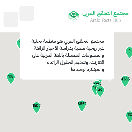
45
1
3
2
2
4
1
مجتمع التحقق العربي
هو منظمة بحثية
11
13
غير ربحية معنية بدراسة الأخبار الزائفة
1
والمعلومات المضللة باللغة العربية على
127
الانترنت، وتقديم الحلول الرائدة
1
والمبتكرة لرصدها
1315
118
184
4365
2282
161
26
8852
1502
13