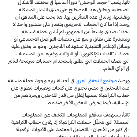
ثانياً
، يلعب "حجم الوحش" دوراً أساسياً في مختلف الأشكال
الصحفية. ويطلق هذا المصطلح على مدى انتشار المشكلة
وتفشيها، وبالتالي عدد المتأثرين بها. هنا يجب على المدقق أن
يرصد إذا ما كان الخطاب التحريضي يقتصر على منشور واحد لا
يحدث صدى واسعاً بين الجمهور، أم تُشن حملة مُنسقة
ومنتشرة على نطاق واسع على منصات التواصل الاجتماعي أو
وسائل الإعلام التقليدية تستهدف اللاجئين؛ وهو ما يطلق عليه
حملات "الذباب الإلكتروني" أو البوتات، وغيرها من المسميات،
التي تصف الحملات التي تطلق باستخدام حسابات مبرمجة للتأثير
في الرأي العام.
ورصد
مجتمع التحقق العربي
في أحد تقاريره وجود حملة منسقة
ضد اللاجئين في مصر، تحتوي على كلمات وتعبيرات تنطوي على
خطاب الكراهية؛ بعضها يُقلل من قدر اللاجئين ويجردهم من
الإنسانية، فيما يُحرض البعض الآخر ضدهم.
ثالثاً
، يستهدف مدققو المعلومات الكشف عن المعلومات
المضللة التي تتخلّل حملات الكراهية؛ إذ يقترن خطاب الكراهية
-في كثير من الأحيان- بالتضليل المعتمد على الأدوات الرقمية؛