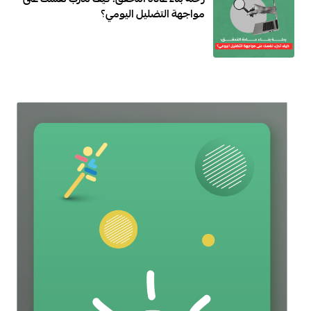
رحلة بناء عادة التحقق: كيف تدرّب نفسك على
مواجهة التضليل اليومي؟