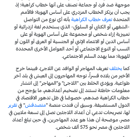
موجهة ضد فرد أو جماعة تصنف على أنها خطاب كراهية؛ إذ
يجب أن يرتكز الخطاب المزدري على أساس الهوية؛ فالأمم
المتحدة
تعرف خطاب الكراهية
بأنه أي نوع من التواصل
-الشفهي أو الكتابي أو السلوكي- الذي يستخدم لغة ازدرائية أو
تمييزية إزاء شخص أو مجموعة على أساس الهوية أو على
أساس الدين أو الانتماء الإثني أو الجنسية أو العرق أو اللون أو
النسب أو النوع الاجتماعي أو أحد العوامل الأخرى المحددة
للهوية؛ مما يهدد السلم الاجتماعي.
كما
يختلف
تعريف المهاجر أو الوافد عن اللاجئ، فبينما خرج
الأخير من بلاده قسراً، توجه المهاجرون إلى العيش في بلد آخر
طواعية. ويؤدي الخلط بين "اللاجئ" و"المهاجر" إلى انتشار
معلومات خاطئة تستند إلى تضخيم أعدادهم، ما يؤجج من
خطاب الكراهية ضدهم، خصوصًا في ظل تدهور الاقتصاد في
الدول المستضيفة. وسبق أن فندت منصة "
متصدقش
" في
تقرير
لها، تصريحات تدعي أن أعداد اللاجئين تصل إلى تسعة ملايين في
مصر، موضحة أن هذا هو عدد المهاجرين، في حين تبلغ أعداد
اللاجئين في مصر نحو 575 ألف شخص.