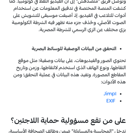
وتوصل فريق "متصدقش" إلى أن الفيديو التقط في كولومبيا. كما
كشفت المنصة المختصة في تدقيق المعلومات عن استخدام
أدوات للتلاعب في الفيديو، إذ أضيفت موسيقى للتشويش على
الصوت الأصلي، وحُذف جزء منه تظهر فيه الشرطة الكولومبية
بزي مختلف عن الزي الرسمي للشرطة المصرية.
التحقق من البيانات الوصفية للوسائط البصرية
تحتوي الصور والفيديوهات، على بيانات وصفية؛ مثل موقع
التقاطها، ونوع الهاتف الذي استخدم لالتقاطها، وزمن وتاريخ
المقاطع المصورة. وتفيد هذه البيانات في عملية التحقق؛ ومن
هذه الأدوات:
Jimpl
EXIF
على من تقع مسؤولية حماية اللاجئين؟
تدخل "المحاسبة والمساءلة" ضمن وظائف الصحافة الأساسية،