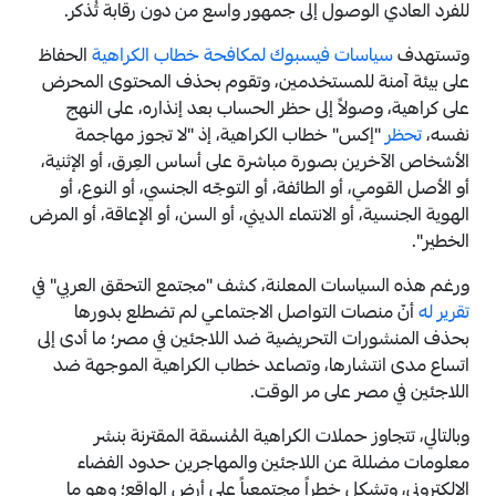
للفرد العادي الوصول إلى جمهور واسع من دون رقابة تُذكر.
وتستهدف
سياسات فيسبوك لمكافحة خطاب الكراهية
الحفاظ
على بيئة آمنة للمستخدمين، وتقوم بحذف المحتوى المحرض
على كراهية، وصولاً إلى حظر الحساب بعد إنذاره، على النهج
نفسه،
تحظر
"إكس" خطاب الكراهية، إذ "لا تجوز مهاجمة
الأشخاص الآخرين بصورة مباشرة على أساس العِرق، أو الإثنية،
أو الأصل القومي، أو الطائفة، أو التوجّه الجنسي، أو النوع، أو
الهوية الجنسية، أو الانتماء الديني، أو السن، أو الإعاقة، أو المرض
الخطير".
ورغم هذه السياسات المعلنة، كشف "مجتمع التحقق العربي" في
تقرير له
أنّ منصات التواصل الاجتماعي لم تضطلع بدورها
بحذف المنشورات التحريضية ضد اللاجئين في مصر؛ ما أدى إلى
اتساع مدى انتشارها، وتصاعد خطاب الكراهية الموجهة ضد
اللاجئين في مصر على مر الوقت.
وبالتالي، تتجاوز حملات الكراهية المُنسقة المقترنة بنشر
معلومات مضللة عن اللاجئين والمهاجرين حدود الفضاء
الإلكتروني، وتشكل خطراً مجتمعياً على أرض الواقع؛ وهو ما