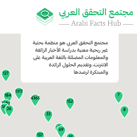
مجتمع التحقق العربي
هو منظمة بحثية
غير ربحية معنية بدراسة الأخبار الزائفة
والمعلومات المضللة باللغة العربية على
1
الانترنت، وتقديم الحلول الرائدة
1
والمبتكرة لرصدها
127
1317
7
184
4365
152
2282
161
26
8
33
9
69
137