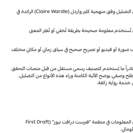
يندرج تحت هذا المفهوم شكلان أساسيان من أشكال التضليل وفق منهجية كلير واردل (Claire Wardle) الرائدة في
تُستخدم معلومة صحيحة بطريقة تُخفي أو تُغيّر المعنى
ف صورة أو فيديو أو تصريح صحيح في سياق زماني أو مكاني مختلف
 نادراً ما يُستخدم كتصنيف رسمي مستقل من قبل منصات التحقق
صطلح وصفي يوضح الآلية الكامنة وراء هذه الأنواع من التضليل.
خدمة رواية زائفة.
، نشرت كلير واردل، تقريراً محورياً لمدققي المعلومات في منظمة "فيرست درافت نيوز" (First Draft