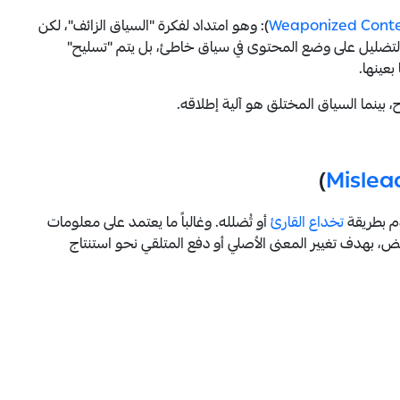
Weaponized Cont
): وهو امتداد لفكرة "السياق الزائف"، لكن
صر التضليل على وضع المحتوى في سياق خاطئ، بل يتم "تسليح"
عينها.
ينما السياق المختلق هو آلية إطلاقه.
)
Mislea
َّم بطريقة
تخداع القارئ
أو تُضلله. وغالباً ما يعتمد على معلومات
مض، بهدف تغيير المعنى الأصلي أو دفع المتلقي نحو استنتاج