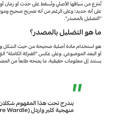
تٌنتزع من سياقها الأصلي وتُسقط على حدث أو زمان أو
على أنه جديد؛ وعلى الرغم من أنه تصريح صحيح وموثق، إ
"التضليل بالمصدر".
ما هو التضليل بالمصدر؟
هو استخدام مادة أصلية صحيحة من حيث الشكل والمحت
أو البعد الموضوعي. وعلى عكس "الفبركة الكاملة" الت
يستند إلى معلومات حقيقية، ما يمنحه طابعاً من المص
”
يندرج تحت هذا المفهوم شكلان
منهجية كلير واردل (Claire Wardle) الرائدة في دراسات التضليل الإعلامي