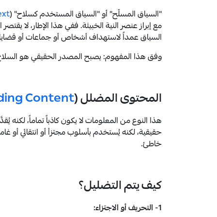
"السياق المسلّح" أو "السياق المستخدم كسلاح" (
ext
مع إبراز عنصر النية الخبيثة. ففي هذا الإطار، لا يقت
السياق عمداً لاستهداف أشخاص أو جماعات أو قضايا ب
وفق هذا المفهوم: يصبح المصدر الحقيقي هو السلاح، ب
المحتوى المضلل (
ding Content
هذا النوع من المعلومات لا يكون كاذباً تماماً، لكنه يُقد
حقيقية، لكنه يُستخدم بأسلوب مجتزأ أو انتقائي أو غا
خاطئ.
كيف يتم التضليل؟
1- التحريف أو الاجتزاء: