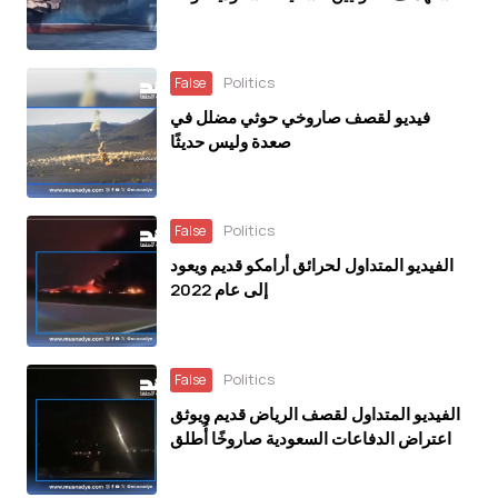
Politics
False
فيديو لقصف صاروخي حوثي مضلل في
صعدة وليس حديثًا
Politics
False
الفيديو المتداول لحرائق أرامكو قديم ويعود
إلى عام 2022
Politics
False
الفيديو المتداول لقصف الرياض قديم ويوثق
اعتراض الدفاعات السعودية صاروخًا أُطلق
باتجاه الرياض عام 2018