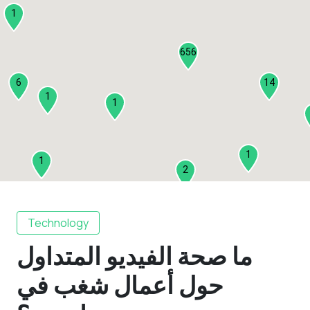
1
656
6
14
1
1
1
1
2
1
Technology
ما صحة الفيديو المتداول
2
3
حول أعمال شغب في
1