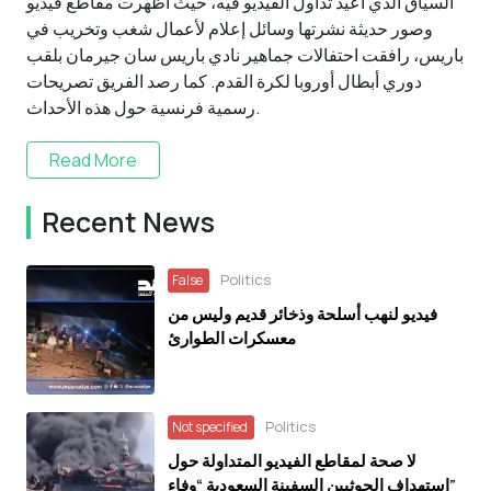
السياق الذي أعيد تداول الفيديو فيه، حيث أظهرت مقاطع فيديو
وصور حديثة نشرتها وسائل إعلام لأعمال شغب وتخريب في
باريس، رافقت احتفالات جماهير نادي باريس سان جيرمان بلقب
دوري أبطال أوروبا لكرة القدم. كما رصد الفريق تصريحات
رسمية فرنسية حول هذه الأحداث.
Read More
Recent News
Politics
False
فيديو لنهب أسلحة وذخائر قديم وليس من
معسكرات الطوارئ
Politics
Not specified
لا صحة لمقاطع الفيديو المتداولة حول
استهداف الحوثيين السفينة السعودية “وفاء”