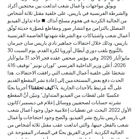
ويوثِّق مواجهات وأعمال شغب اندلعت بين محتجين أكراد
والشرطة الفرنسية في باريس، على خلفية مقتل ثلاثة أشخاص
من الجالية الكردية في هجوم مسلح آنذاك. ◼️ جاء تداول الفيديو
المضلل بالتزامن مع انتشار صور ومقاطع مُصوَّرة حديثة تُوثّق
أعمال شغب واشتباكات مع الشرطة شهدتها العاصمة الفرنسية
باريس، وذلك خلال احتفالات جماهير نادي باريس سان جيرمان
بالتَّتويج بلقب دوري أبطال أوروبا لكرة القدم، يوم السبت 30
مايو/أيار 2026. وفي مؤتمر صحفي عقده فجر الأحد 31 مايو/أيار
2026، أعلن وزير الداخلية الفرنسي "لوران نونيز" توقيف 416
شخصًا على خلفية أعمال الشغب التي رافقت الاحتفالات. هذا
الحدث دفع بعض المستخدمين إلى إعادة نشر المقطع القديم
على أنَّه مُرتبط بالأحداث الجارية. 🔍
كيف تحققنا؟
أجرينا بحثًا
عكسيًا على لقطات من الفيديو المتداول٬ وتبيّن أنَّ المقطع
نشرته حسابات لصحفيين ووسائل إعلام في ديسمبر/كانون
الأول 2022. البحث عن تغطيات إعلامية حول وجود أعمال شغب
في باريس بتاريخ نشر الفيديو، واتّضح وجود احتجاجات وأعمال
شغب بالفعل حينها، والتي اندلعت عقب مقتل ثلاثة أشخاص من
الجالية الكردية. أجرى الفريق بحثًا في المصادر المفتوحة عن