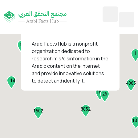
45
1
3
2
2
4
1
Arabi Facts Hub
is a nonprofit
11
13
organization dedicated to
1
research mis/disinformation in the
127
Arabic content on the Internet
1
and provide innovative solutions
1315
to detect and identify it.
118
184
4365
2282
161
26
8852
1502
13