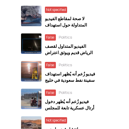
Not specified
لا صحة لمقاطع الفيديو
المتداولة حول استهداف
الحوثيين السفينة السعودية
Politics
“وفاء”
False
الفيديو المتداول لقصف
الرياض قديم ويوثق اعتراض
الدفاعات السعودية صاروخًا
Politics
أُطلق باتجاه الرياض عام
False
2018
فيديو زُعم أنه يُظهر استهداف
سفينة نفط سعودية في خليج
عدن مضلل ويعود إلى حادثة
Politics
في العراق خلال مارس 2026
False
فيديو زُعم أنه يُظهر دخول
أرتال عسكرية تابعة للمجلس
الانتقالي المنحل إلى سيئون
قديم ويعود إلى ديسمبر 2025
Not specified