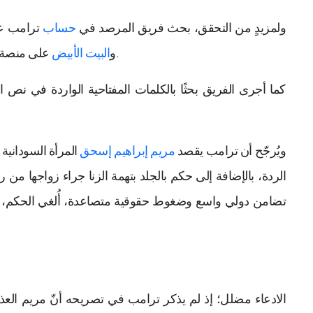
ولمزيدٍ من التحقق، بحث فريق المرصد في
حساب
ترامب ع
على منصة «إكس»، ولم يجد فيها جميعًا ما يدعم صحة الادعاء.
و
البيت الأبيض
كما أجرى الفريق بحثًا بالكلمات المفتاحية الواردة في نص ا
ويُرجّح أن ترامب يقصد
مريم إبراهيم إسحق
الردة، بالإضافة إلى حكم بالجلد بتهمة الزنا جراء زواجها م
تضامن دولي واسع وضغوط حقوقية متصاعدة، أُلغي الحكم، وأُفر
الادعاء مضلل؛ إذ لم يذكر ترامب في تصريحه أنّ مريم العذراء