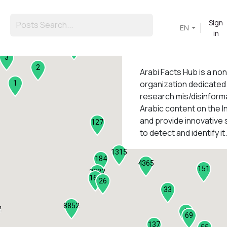
Sign
EN
in
45
3
2
Arabi Facts Hub
is a no
organization dedicated
1
research mis/disinforma
Arabic content on the I
1
and provide innovative 
127
to detect and identify it.
1315
184
4365
151
2282
161
26
33
8852
2
9
69
137