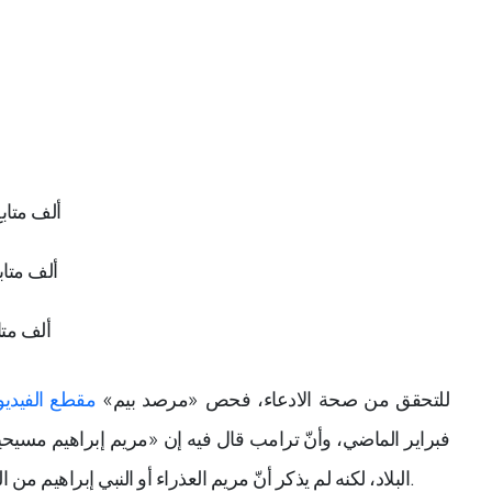
282 ألف متابع
143 ألف متابع
57 ألف متابع
للتحقق من صحة الادعاء، فحص «مرصد بيم»
مقطع الفيديو
فبراير الماضي، وأنّ ترامب قال فيه إن «مريم إبراهيم مسيح
البلاد، لكنه لم يذكر أنّ مريم العذراء أو النبي إبراهيم من السودان. ويبدو أن سوء الفهم نتج عن تشابه الأسماء.