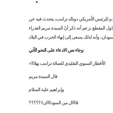
مضلل
يو
للرئيس الأمريكي دونالد ترامب، يتحدث فيه عن
ول المقطع بزعم أنه ذكر أنّ السيدة مريم العذراء
وجاء نص الادعاء على النحو الآتي:
الأفطار السنوي التقليدي للصلاة ترامب بهلااا
«
قال السيدة مريم
وإبراهيم علية السلام
قاااال من السوداااان!!؟؟؟؟؟