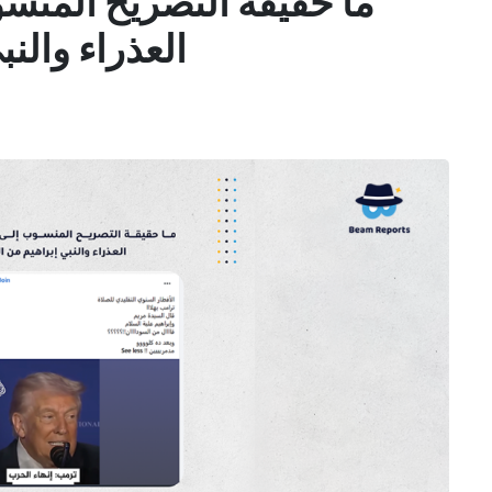
ما حقيقة التصريح المنسو
العذراء والن
1
1
4