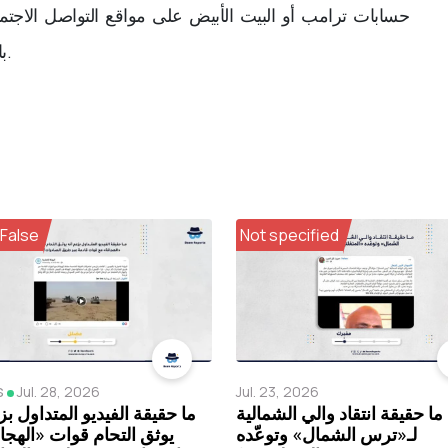
حسابات ترامب أو البيت الأبيض على مواقع التواصل الاجتم
بالكلمات المفتاحية لم يُسفرعن أيّ نتائج تثبت صحته.
 False
Not specified
s
Jul. 28, 2026
Jul. 23, 2026
ما حقيقة انتقاد والي الشمالية
ما حقيقة الفيديو المتداول بز
لـ«ترس الشمال» وتوعّده
يوثق التحام قوات «الهجا