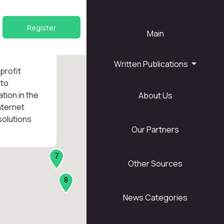
Register
Main
Written Publications
nprofit
 to
tion in the
About Us
1
nternet
solutions
Our Partners
7
Other Sources
8
News Categories