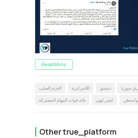
Read More
ق سوريا
دمشق
اللامركزية
العزم الصلب
اشنطن
كيفن ليهي
قائد قوات المهام المشتركة
Other true_platform