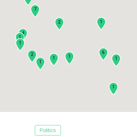
7
1
2
4
1
1
6
2
1
1
1
1
1
Politics