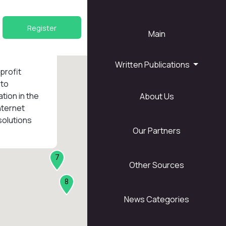
Register
Main
Written Publications
nprofit
 to
tion in the
About Us
1
nternet
solutions
Our Partners
7
Other Sources
8
News Categories