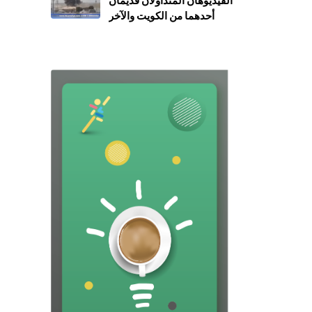
الفيديوهان المتداولان قديمان
أحدهما من الكويت والآخر
يوثق قصفًا سابقًا بالقرب من
مطار سيئون في يناير 2026