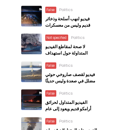
Politics
False
فيديو لنهب أسلحة وذخائر
قديم وليس من معسكرات
الطوارئ
Politics
Not specified
لا صحة لمقاطع الفيديو
المتداولة حول استهداف
الحوثيين السفينة السعودية
Politics
“وفاء”
False
فيديو لقصف صاروخي حوثي
مضلل في صعدة وليس حديثًا
Politics
False
الفيديو المتداول لحرائق
أرامكو قديم ويعود إلى عام
2022
Politics
False