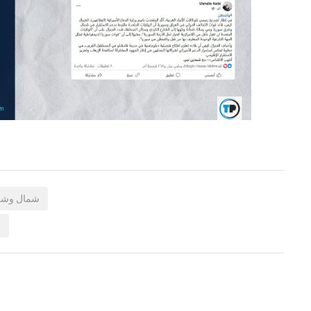
شمال وشر
و