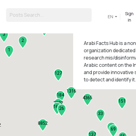
Sign
EN
in
45
3
2
Arabi Facts Hub
is a no
organization dedicated
1
research mis/disinforma
Arabic content on the I
1
and provide innovative 
127
to detect and identify it.
1316
184
4365
151
2282
161
26
33
8852
2
9
69
137