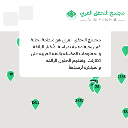
45
1
3
2
2
4
1
مجتمع التحقق العربي
هو منظمة بحثية
11
13
غير ربحية معنية بدراسة الأخبار الزائفة
1
والمعلومات المضللة باللغة العربية على
127
الانترنت، وتقديم الحلول الرائدة
1
والمبتكرة لرصدها
1315
118
184
4365
2282
161
26
8852
1502
13