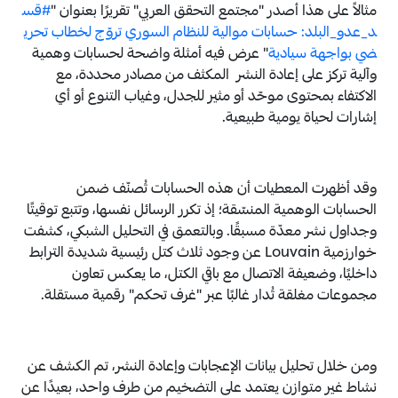
مثالاً على هذا أصدر "مجتمع التحقق العربي" تقريرًا بعنوان "
#قس
د_عدو_البلد: حسابات موالية للنظام السوري تروّج لخطاب تحري
ضي بواجهة سيادية
" عرض فيه أمثلة واضحة لحسابات وهمية
وآلية تركز على إعادة النشر المكثف من مصادر محددة، مع
الاكتفاء بمحتوى موحّد أو مثير للجدل، وغياب التنوع أو أي
إشارات لحياة يومية طبيعية.
وقد أظهرت المعطيات أن هذه الحسابات تُصنّف ضمن
الحسابات الوهمية المنسّقة؛ إذ تكرر الرسائل نفسها، وتتبع توقيتًا
وجداول نشر معدّة مسبقًا. وبالتعمق في التحليل الشبكي، كشفت
خوارزمية Louvain عن وجود ثلاث كتل رئيسية شديدة الترابط
داخليًا، وضعيفة الاتصال مع باقي الكتل، ما يعكس تعاون
مجموعات مغلقة تُدار غالبًا عبر "غرف تحكم" رقمية مستقلة.
ومن خلال تحليل بيانات الإعجابات وإعادة النشر، تم الكشف عن
نشاط غير متوازن يعتمد على التضخيم من طرف واحد، بعيدًا عن