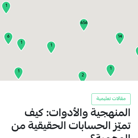
1
656
6
14
1
1
1
1
2
1
مقالات تعليمية
المنهجية والأدوات: كيف
2
3
تميّز الحسابات الحقيقية من
1