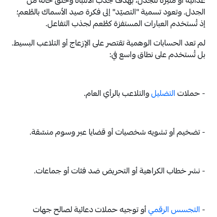
عدائية أو مثيرة للجدل، بهدف جذب الانتباه وخلق حالة من
الجدل. وتعود تسمية "التصيّد" إلى فكرة صيد الأسماك بالطُعم؛
إذ تُستخدم العبارات المستفزة كطُعم لجذب التفاعل.
لم تعد الحسابات الوهمية تقتصر على الإزعاج أو التلاعب البسيط.
بل تُستخدم على نطاق واسع في:
- حملات
التضليل
والتلاعب بالرأي العام.
- تضخيم أو تشويه شخصيات أو قضايا عبر وسوم منسّقة.
- نشر خطاب الكراهية أو التحريض ضد فئات أو جماعات.
-
التجسس الرقمي
أو توجيه حملات دعائية لصالح جهات