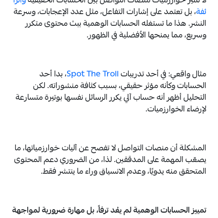
لا تميّز خوارزميات منصات التواصل بين الحسابات الحقيقية
والزا
ئفة
، بل تعتمد على إشارات التفاعل، مثل عدد الإعجابات، وسرعة
النشر. هذا ما تستغله الحسابات الوهمية ببث محتوى متكرر
وسريع، مما يمنحها الأفضلية في الظهور.
مثال واقعي: في أحد تدريبات
Spot The Troll
، بدا أحد
الحسابات وكأنه مؤثر حقيقي، بسبب كثافة منشوراته. لكن
التحليل أظهر أنه حساب آلي يكرر الرسائل نفسها بوتيرة متسارعة
لإرضاء الخوارزميات.
المشكلة أن منصات التواصل لا تفصح عن آليات خوارزمياتها، ما
يصعّب المهمة على المدققين. لذا، من الضروري دعم المحتوى
المتحقق منه يدويًا، وعدم الانسياق وراء ما ينتشر فقط.
تمييز الحسابات الوهمية لم يعُد ترفاً، بل مهارة ضرورية لمواجهة