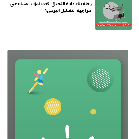
رحلة بناء عادة التحقق: كيف تدرّب نفسك على
مواجهة التضليل اليومي؟