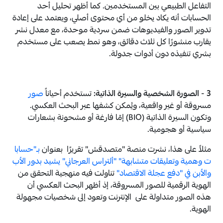
التفاعل الطبيعي بين المستخدمين. كما أظهر تحليل أحد
الحسابات أنه يكاد يخلو من أي محتوى أصلي، ويعتمد على إعادة
تدوير الصور والفيديوهات ضمن سردية موحدة، مع معدل نشر
يقارب منشورًا كل ثلاث دقائق، وهو نمط يصعب على مستخدم
بشري تنفيذه دون أدوات جدولة.
3 - الصورة الشخصية والسيرة الذاتية:
تستخدم أحياناً
صور
مسروقة أو غير واقعية، ويُمكن كشفها عبر البحث العكسي.
وتكون السيرة الذاتية (BIO) إمّا فارغة أو مشحونة بشعارات
سياسية أو هجومية.
مثلاً على هذا،
نشرت منصة "متصدقش" تقريرًا بعنوان
بـ"حسابا
ت وهمية وتعليقات متشابهة" "ألتراس العرجاني" يشيد بدور الأب
والأبن في "دفع عجلة الاقتصاد"
تناولت فيه منهجية التحقق من
الهوية الرقمية للصور المسروقة، إذ أظهر البحث العكسي أن
هذه الصور متداولة على الإنترنت وتعود إلى شخصيات مجهولة
الهوية.