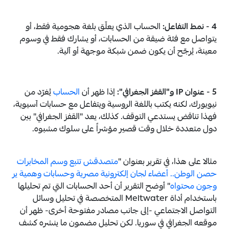
4 - نمط التفاعل:
الحساب الذي يعلّق بلغة هجومية فقط، أو
يتواصل مع فئة ضيقة من الحسابات، أو يشارك فقط في وسوم
معينة، يُرجّح أن يكون ضمن شبكة موجهة أو آلية.
5 - عنوان IP و"القفز الجغرافي":
إذا ظهر أن
الحساب
يُغرّد من
نيويورك، لكنه يكتب باللغة الروسية ويتفاعل مع حسابات آسيوية،
فهذا تناقض يستدعي التوقف. كذلك، يعد "القفز الجغرافي" بين
دول متعددة خلال وقت قصير مؤشراً على سلوك مشبوه.
مثالا على هذا، في تقرير بعنوان "
متصدقش تتبع وسم المخابرات
حصن الوطن.. أعضاء لجان إلكترونية مصرية وحسابات وهمية ير
وجون محتواه
" أوضح التقرير أن أحد الحسابات التي تم تحليلها
باستخدام أداة Meltwater المتخصصة في تحليل وسائل
التواصل الاجتماعي -إلى جانب مصادر مفتوحة أخرى- ظهر أن
موقعه الجغرافي في سوريا. لكن تحليل مضمون ما ينشره كشف