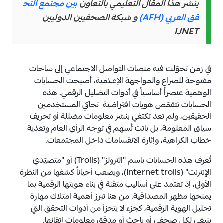
ينشر هذا المقال التعليمي بالتعاون
بين مجتمع التح
قق العربي (AFH)
و شبكة الصحفيين الدوليين
IJNET
في زمن تحوّلت فيه منصات التواصل الاجتماعي إلى ساحات
مفتوحة للصراع والمواجهة الإعلامية، أصبحت الحسابات
الوهمية عنصراً أساسياً في أدوات التضليل الرقمي. هذه
الحسابات تتقمّص هويات افتراضية تحاكي المستخدمين
الحقيقين، ولم تعد تكتفي بنشر معلومات مضللة أو تحريف
سياق المعلومة، بل باتت تُسهم في توجه الرأي العام وتغذية
خطاب الكراهية، وإثارة الانقسامات داخل المجتمعات.
تُعرف هذه الحسابات باسم "الترولز" (Trolls) أو "متصيّدي
الإنترنت" (Internet trolls)، ويصعب أحياناً كشفها من النظرة
الأولى، إذ تعتمد على أساليب متقنة في بناء هويتها الرقمية بما
يمنحها مظهر المصداقية. من هنا تبرز أهمية امتلاك مهارة
تحليل الهوية الرقمية، كجزء لا يتجزأ من أدوات التحقق التي
ينبغي لكل صحفي أو باحث أو مدقق معلومات إتقانها.