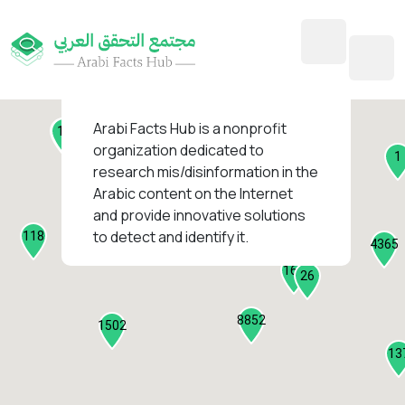
45
1
3
2
2
4
1
Arabi Facts Hub
is a nonprofit
11
13
organization dedicated to
1
research mis/disinformation in the
127
Arabic content on the Internet
1
and provide innovative solutions
1316
to detect and identify it.
118
184
4365
2282
161
26
8852
1502
13