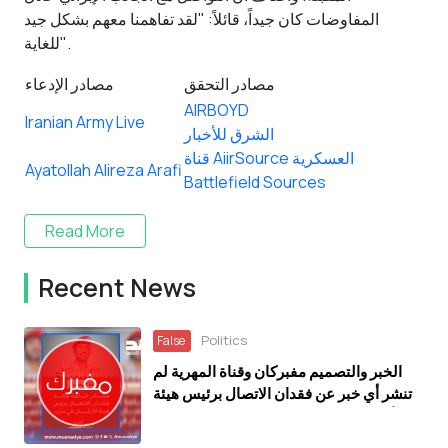
المفاوضات كان جيداً، قائلاً: "لقد تفاهمنا معهم بشكل جيد
للغاية".
مصادر التحقق
مصادر الإدعاء
AIRBOYD
Iranian Army Live
الشرق للأخبار
قناة AiirSource العسكرية
Ayatollah Alireza Arafi
Battlefield Sources
Read More
Recent News
Politics
False
الخبر والتصميم مفبركان وقناة المهرية لم
تنشر أي خبر عن فقدان الاتصال برئيس هيئة
الأركان التابع للحكومة اليمنية المعترف بها
دوليًا