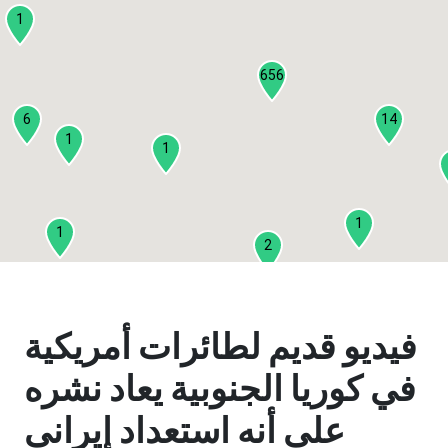
1
656
6
14
1
1
1
1
2
1
فيديو قديم لطائرات أمريكية
2
في كوريا الجنوبية يعاد نشره
3
على أنه استعداد إيراني
1