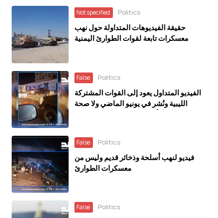
Politics
Not specified
حقيقة الفيديوهات المتداولة حول نهب
معسكرات تابعة لقوات الطوارئ اليمنية
Politics
False
الفيديو المتداول يعود إلى القوات المشتركة
الليبية ونُشر في يونيو الماضي ولا صحة
للادعاءات بشأن سقوط مواقع عسكرية بيد
جماعة الحوثي حديثًا
Politics
False
فيديو لنهب أسلحة وذخائر قديم وليس من
معسكرات الطوارئ
Politics
False