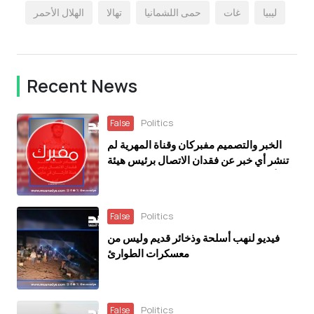
ليبيا
غات
حمى اللشمانيا
تهالا
الهلال الأحمر
Recent News
Politics
False
الخبر والتصميم مفبركان وقناة المهرية لم
تنشر أي خبر عن فقدان الاتصال برئيس هيئة
الأركان التابع للحكومة اليمنية المعترف بها
دوليًا
Politics
False
فيديو لنهب أسلحة وذخائر قديم وليس من
معسكرات الطوارئ
Politics
False