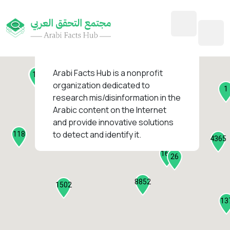
45
1
3
2
2
4
1
Arabi Facts Hub
is a nonprofit
11
13
organization dedicated to
1
research mis/disinformation in the
127
Arabic content on the Internet
1
and provide innovative solutions
1316
to detect and identify it.
118
184
4365
2282
161
26
8852
1502
13