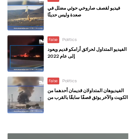
فيديو لقصف صاروخي حوثي مضلل في
صعدة وليس حديثًا
Politics
False
الفيديو المتداول لحرائق أرامكو قديم ويعود
إلى عام 2022
Politics
False
الفيديوهان المتداولان قديمان أحدهما من
الكويت والآخر يوثق قصفًا سابقًا بالقرب من
مطار سيئون في يناير 2026