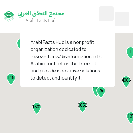
45
1
3
2
2
4
1
Arabi Facts Hub
is a nonprofit
11
13
organization dedicated to
1
research mis/disinformation in the
127
Arabic content on the Internet
1
and provide innovative solutions
1317
to detect and identify it.
118
184
4366
2282
161
26
8852
1502
13