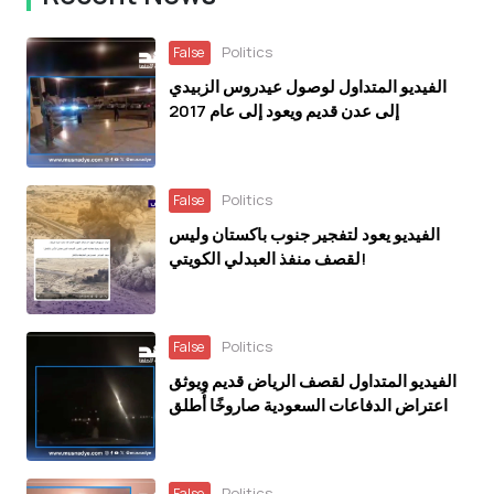
Politics
False
الفيديو المتداول لوصول عيدروس الزبيدي
إلى عدن قديم ويعود إلى عام 2017
Politics
False
الفيديو يعود لتفجير جنوب باكستان وليس
لقصف منفذ العبدلي الكويتي!
Politics
False
الفيديو المتداول لقصف الرياض قديم ويوثق
اعتراض الدفاعات السعودية صاروخًا أُطلق
باتجاه الرياض عام 2018
Politics
False