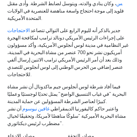
س
، وكان ينادي والدته، ويتوسل لضابط الشرطة. وأدى مقتل
فلويد إلى موجة احتجاج واسعة مناهضة للعنصرية في الولايات
المتحدة الأمريكية.
جدير بالذكر أنه لليوم الرابع على التوالي تتصاعد
الاحتجاجات
على إجراءات الرئيس الأمريكي دونالد ترامب لمكافحة الهجرة
غير النظامية في مدينة لوس أنجلوس الأمريكية، وأكد مسؤولون
أمريكيون نشر نحو 700 عنصر من مشاة البحرية في المدينة،
وذلك بعد أن أمر الرئيس الأمريكي ترامب الاثنين إرسال ألفي
عنصر إضافي من الحرس الوطني إلى لوس أنجلوس للتصدي
للاحتجاجات.
فيما أفاد شرطة لوس أنجلوس جيم ماكدونال أن نشر مشاة
البحرية "في غياب التنسيق الواضح" يمثل تحديًا لوجستيًا وعمليًا
كبيرًا لعناصر الشرطة المسؤولين عن حماية المدينة.
واعتبر حاكم كاليفورنيا الديمقراطي
غافين نيوسوم
أن نشر
مشاة البحرية الأميركية "سلوكًا مناهضًا لأمريكا، وتحقيقًا لخيال
مضطرب لرئيس ديكتاتوري".
مصادر التحقق
مصادر الادعاء