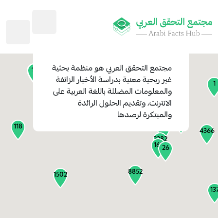
45
1
3
2
2
4
1
مجتمع التحقق العربي
هو منظمة بحثية
11
13
غير ربحية معنية بدراسة الأخبار الزائفة
1
والمعلومات المضللة باللغة العربية على
127
الانترنت، وتقديم الحلول الرائدة
1
والمبتكرة لرصدها
1317
118
184
4366
2282
161
26
8852
1502
13