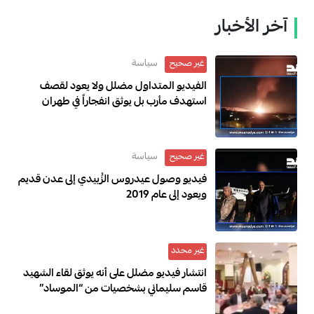
آخر الأخبار
سياسة
غير صحيح
الفيديو المتداول مضلل ولا يعود لقصف
استهدف مأرب بل يوثق انفجاراً في طهران
2024
سياسة
غير صحيح
فيديو وصول عيدروس الزُبيدي إلى عدن قديم
ويعود إلى عام 2019
غير محدد
انتشار فيديو مضلل على أنه يوثق لقاء الشهيد
قاسم سليماني بشخصيات من “الموساد”