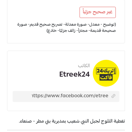
غير صحيح جزئياً
(توضيح - معدل- صورة معدلة- تصريح صحيح قديم- صورة
صحيحة قديمة- مجتزأ- زائف جزئيًا- خادع)
الكاتب
Etreek24
تغطية الثلوج لجبل النبي شعيب بمديرية بني مطر - صنعاء.