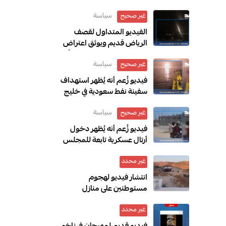
سياسة
غير صحيح
الفيديو المتداول لقصف
الرياض قديم ويوثق اعتراض
الدفاعات السعودية صاروخًا
سياسة
غير صحيح
أُطلق باتجاه الرياض عام 2018
فيديو زُعم أنه يُظهر استهداف
سفينة نفط سعودية في خليج
عدن مضلل ويعود إلى حادثة
سياسة
غير صحيح
في العراق خلال مارس 2026
فيديو زُعم أنه يُظهر دخول
أرتال عسكرية تابعة للمجلس
الانتقالي المنحل إلى سيئون
غير محدد
قديم ويعود إلى ديسمبر 2025
انتشار فيديو لهجوم
مستوطنين على منازل
المواطنين بالخليل مع الادعاء
غير محدد
أنه في سوريا