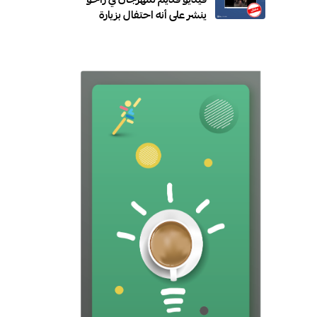
فيديو قديم لمهرجان في زاخو
ينشر على أنه احتفال بزيارة
نيجيرفان بارزاني إلى سوريا
(مضلل)