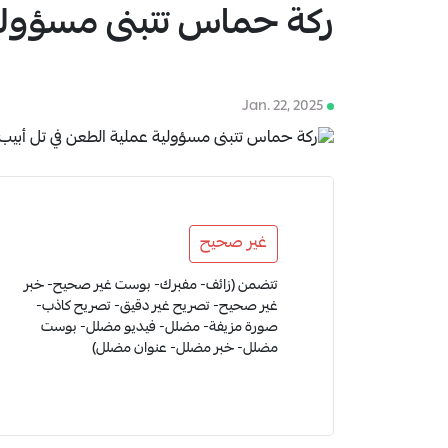
ركة حماس تتبنى مسؤولية
1
Jan. 22, 2025
غير صحيح
تتضمن (زائف- مفبرك- بوست غير صحيح- خبر
غير صحيح- تصريح غير دقيق- تصريح كاذب-
صورة مزيفة- مضلل- فيديو مضلل- بوست
مضلل- خبر مضلل- عنوان مضلل)