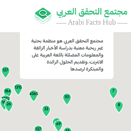
مجتمع التحقق العربي
هو منظمة بحثية
غير ربحية معنية بدراسة الأخبار الزائفة
والمعلومات المضللة باللغة العربية على
1
الانترنت، وتقديم الحلول الرائدة
1
والمبتكرة لرصدها
127
1315
7
184
4365
151
2282
161
26
8
33
9
69
137