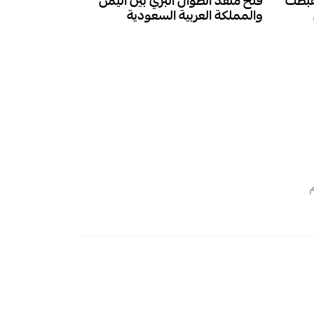
هبطت
فتح منفذ الطوال البري بين اليمن
والمملكة العربية السعودية