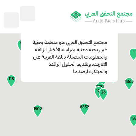
45
1
3
2
2
4
1
مجتمع التحقق العربي
هو منظمة بحثية
11
13
غير ربحية معنية بدراسة الأخبار الزائفة
1
والمعلومات المضللة باللغة العربية على
127
الانترنت، وتقديم الحلول الرائدة
1
والمبتكرة لرصدها
1315
118
184
4365
2282
161
26
8852
1502
13