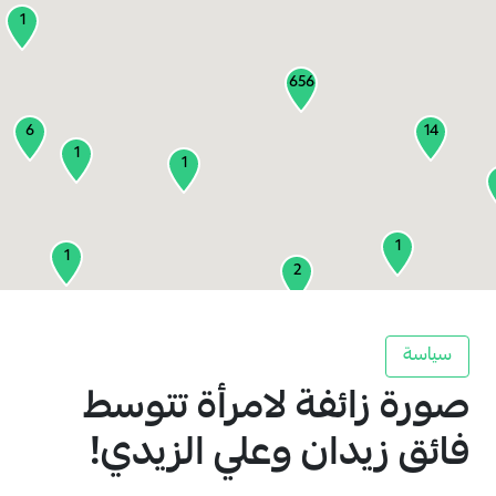
1
656
6
14
1
1
1
1
2
1
سياسة
صورة زائفة لامرأة تتوسط
2
3
فائق زيدان وعلي الزيدي!
1