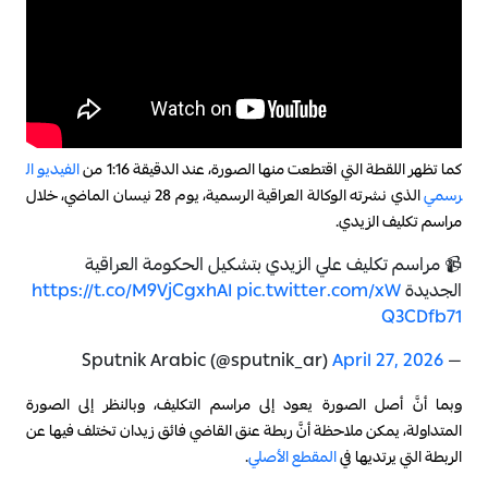
كما تظهر اللقطة التي اقتطعت منها الصورة، عند الدقيقة 1:16 من
الفيديو ال
رسمي
الذي نشرته الوكالة العراقية الرسمية، يوم 28 نيسان الماضي، خلال
مراسم تكليف الزيدي.
📹 مراسم تكليف علي الزيدي بتشكيل الحكومة العراقية
الجديدة
pic.twitter.com/xW
https://t.co/M9VjCgxhAI
Q3CDfb71
April 27, 2026
— Sputnik Arabic (@sputnik_ar)
وبما أنَّ أصل الصورة يعود إلى مراسم التكليف، وبالنظر إلى الصورة
المتداولة، يمكن ملاحظة أنَّ ربطة عنق القاضي فائق زيدان تختلف فيها عن
الربطة التي يرتديها في
المقطع الأصلي
.