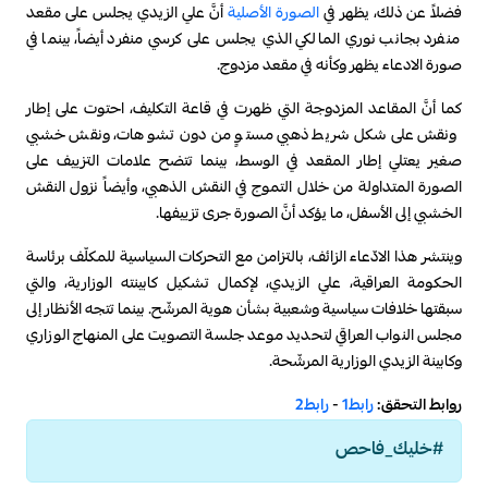
فضلاً عن ذلك، يظهر في
الصورة الأصلية
أنَّ علي الزيدي يجلس على مقعد
منفرد بجانب نوري المالكي الذي يجلس على كرسي منفرد أيضاً، بينما في
صورة الادعاء يظهر وكأنه في مقعد مزدوج.
كما أنَّ المقاعد المزدوجة التي ظهرت في قاعة التكليف، احتوت على إطار
ونقش على شكل شريط ذهبي مستوٍ من دون تشوهات، ونقش خشبي
صغير يعتلي إطار المقعد في الوسط، بينما تتضح علامات التزييف على
الصورة المتداولة من خلال التموج في النقش الذهبي، وأيضاً نزول النقش
الخشبي إلى الأسفل، ما يؤكد أنَّ الصورة جرى تزييفها.
وينتشر هذا الادّعاء الزائف، بالتزامن مع التحركات السياسية للمكلّف برئاسة
الحكومة العراقية، علي الزيدي، لإكمال تشكيل كابينته الوزارية، والتي
سبقتها خلافات سياسية وشعبية بشأن هوية المرشّح. بينما تتجه الأنظار إلى
مجلس النواب العراقي لتحديد موعد جلسة التصويت على المنهاج الوزاري
وكابينة الزيدي الوزارية المرشّحة.
روابط التحقق:
رابط1
-
رابط2
#خليك_فاحص