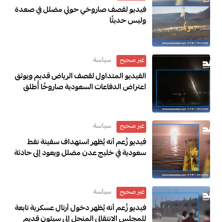
فيديو لقصف صاروخي حوثي مضلل في صعدة
وليس حديثًا
سياسة
غير صحيح
الفيديو المتداول لقصف الرياض قديم ويوثق
اعتراض الدفاعات السعودية صاروخًا أُطلق
باتجاه الرياض عام 2018
سياسة
غير صحيح
فيديو زُعم أنه يُظهر استهداف سفينة نفط
سعودية في خليج عدن مضلل ويعود إلى حادثة
في العراق خلال مارس 2026
سياسة
غير صحيح
فيديو زُعم أنه يُظهر دخول أرتال عسكرية تابعة
للمجلس الانتقالي المنحل إلى سيئون قديم