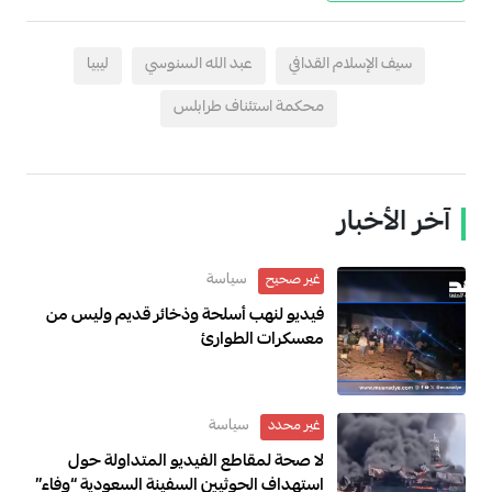
سيف الإسلام القدافي
عبد الله السنوسي
ليبيا
محكمة استئناف طرابلس
آخر الأخبار
سياسة
غير صحيح
فيديو لنهب أسلحة وذخائر قديم وليس من
معسكرات الطوارئ
سياسة
غير محدد
لا صحة لمقاطع الفيديو المتداولة حول
استهداف الحوثيين السفينة السعودية “وفاء”