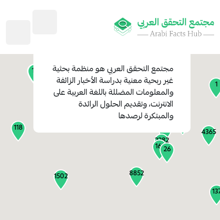
45
1
3
2
2
4
1
مجتمع التحقق العربي
هو منظمة بحثية
11
13
غير ربحية معنية بدراسة الأخبار الزائفة
1
والمعلومات المضللة باللغة العربية على
127
الانترنت، وتقديم الحلول الرائدة
1
والمبتكرة لرصدها
1315
118
184
4365
2282
161
26
8852
1502
13