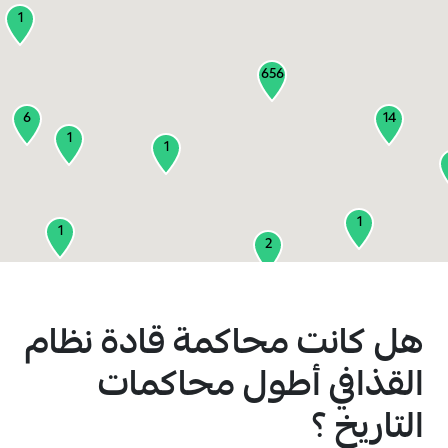
1
656
6
14
1
1
1
1
2
1
هل كانت محاكمة قادة نظام
2
القذافي أطول محاكمات
3
التاريخ ؟
1