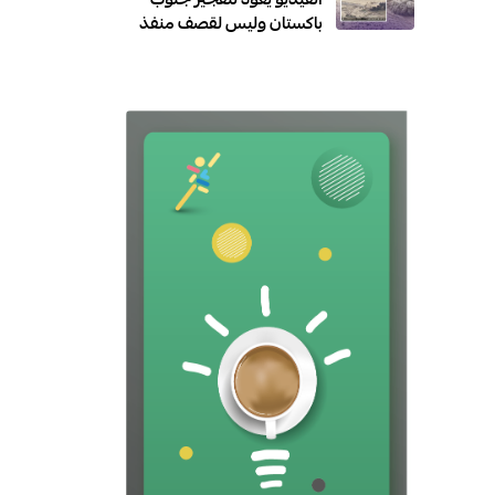
الفيديو يعود لتفجير جنوب
باكستان وليس لقصف منفذ
العبدلي الكويتي!