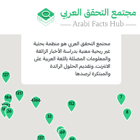
مجتمع التحقق العربي
هو منظمة بحثية
غير ربحية معنية بدراسة الأخبار الزائفة
والمعلومات المضللة باللغة العربية على
1
الانترنت، وتقديم الحلول الرائدة
1
والمبتكرة لرصدها
127
1317
7
184
4366
152
2282
161
26
8
33
9
69
137