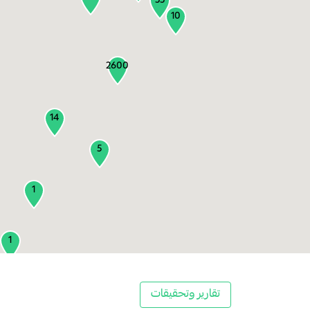
55
10
2600
14
5
1
1
2
تقارير وتحقيقات