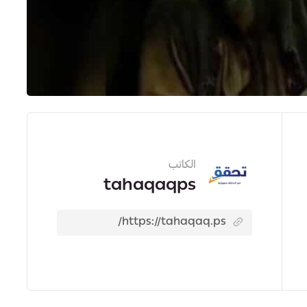
الكاتب
tahaqaqps