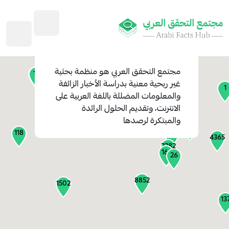
45
1
3
2
2
4
1
مجتمع التحقق العربي
هو منظمة بحثية
11
13
غير ربحية معنية بدراسة الأخبار الزائفة
1
والمعلومات المضللة باللغة العربية على
127
الانترنت، وتقديم الحلول الرائدة
1
والمبتكرة لرصدها
1316
118
184
4365
2282
161
26
8852
1502
13