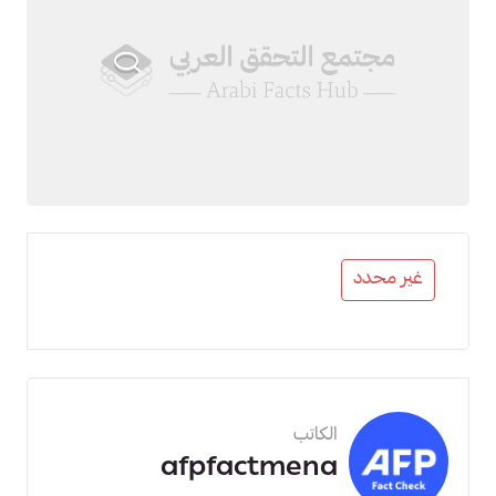
4
غير محدد
الكاتب
afpfactmena