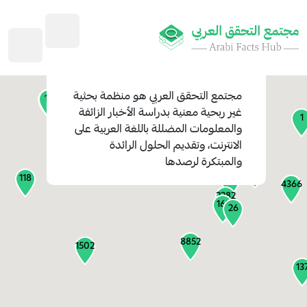
45
1
3
2
2
4
1
مجتمع التحقق العربي
هو منظمة بحثية
11
13
غير ربحية معنية بدراسة الأخبار الزائفة
1
والمعلومات المضللة باللغة العربية على
127
الانترنت، وتقديم الحلول الرائدة
1
والمبتكرة لرصدها
1317
118
184
4366
2282
161
26
8852
1502
13