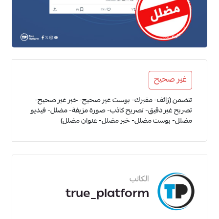
غير صحيح
تتضمن (زائف- مفبرك- بوست غير صحيح- خبر غير صحيح-
تصريح غير دقيق- تصريح كاذب- صورة مزيفة- مضلل- فيديو
مضلل- بوست مضلل- خبر مضلل- عنوان مضلل)
الكاتب
true_platform