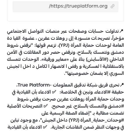
📍
تداولت حسابات وصفحات عبر منصات التواصل الاجتماعي
مؤخراً، تصريحات منسوبة إلى روهلات عفرين، عضوة القيادة
العامة لوحدات حماية المرأة (YPJ)، تزعم قولها: "نرفض شروط
دمشق ونتمسك بالسلاح، ونرفض حصر دور المقاتلات في الأمن
الداخلي (
#الأسايش
) بناءً على «معايير ورقية». الوحدات تتمسك
بالاستقلالية العسكرية ورفض الانصهار الكامل داخل الجيش
السوري إلا بضمان خصوصيتها".
📍
تحرى فريق شبكة تدقيق المعلومات -True Platform،
حقيقة
#الادعاء
، وتبين في الخلاصة:
✅
الادعاء بأن القيادية في
وحدات حماية المرأة روهلات عفرين صرحت برفض شروط
#دمشق
والتمسك بالسلاح، غير صحيح.
✅
التصريحات الأصلية
تضمنت مطالبة بـ "إضفاء الصفة الرسمية على
#وحدات_حماية_المرأة
(YPJ) داخل الجيش"، مع وجود تباين
في وجهات النظر ضمن النقاشات الجارية.
✅
الادعاء بأن القيادية