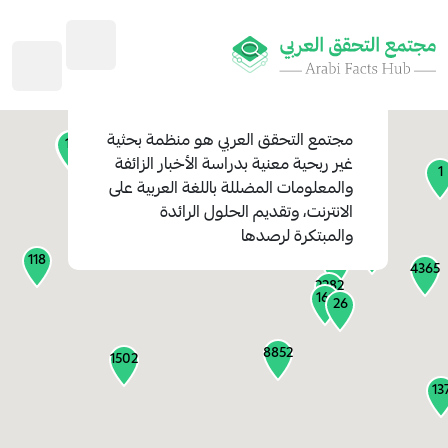
45
1
3
2
2
4
1
مجتمع التحقق العربي
هو منظمة بحثية
11
13
غير ربحية معنية بدراسة الأخبار الزائفة
1
والمعلومات المضللة باللغة العربية على
127
الانترنت، وتقديم الحلول الرائدة
1
والمبتكرة لرصدها
1315
118
184
4365
2282
161
26
8852
1502
13