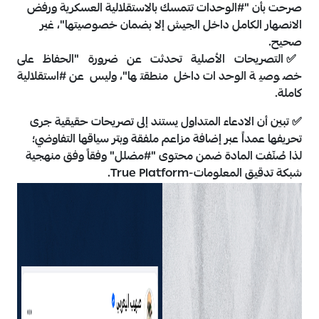
صرحت بأن "
#الوحدات
تتمسك بالاستقلالية العسكرية ورفض
الانصهار الكامل داخل الجيش إلا بضمان خصوصيتها"، غير
صحيح.
✅
التصريحات الأصلية تحدثت عن ضرورة "الحفاظ على
خصوصية الوحدات داخل منطقتها"، وليس عن
#استقلالية
كاملة.
✅
تبين أن الادعاء المتداول يستند إلى تصريحات حقيقية جرى
تحريفها عمداً عبر إضافة مزاعم ملفقة وبتر سياقها التفاوضي؛
لذا صُنّفت المادة ضمن محتوى "
#مضلل
" وفقاً وفق منهجية
شبكة تدقيق المعلومات-True Platform.