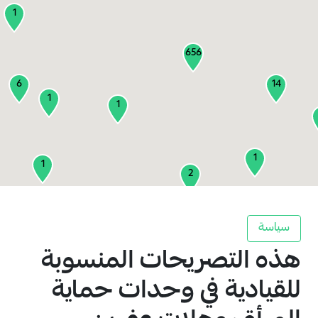
1
656
6
14
1
1
1
1
2
1
سياسة
هذه التصريحات المنسوبة
2
3
للقيادية في وحدات حماية
1