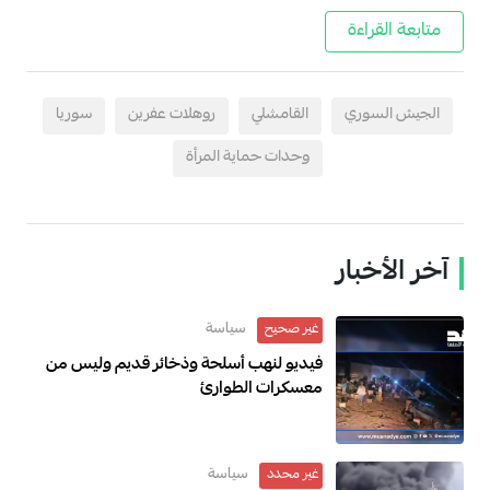
متابعة القراءة
الجيش السوري
القامشلي
روهلات عفرين
سوريا
وحدات حماية المرأة
آخر الأخبار
سياسة
غير صحيح
فيديو لنهب أسلحة وذخائر قديم وليس من
معسكرات الطوارئ
سياسة
غير محدد