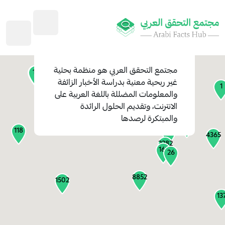
45
1
3
2
2
4
1
مجتمع التحقق العربي
هو منظمة بحثية
11
13
غير ربحية معنية بدراسة الأخبار الزائفة
1
والمعلومات المضللة باللغة العربية على
127
الانترنت، وتقديم الحلول الرائدة
1
والمبتكرة لرصدها
1315
118
184
4365
2282
161
26
8852
1502
13