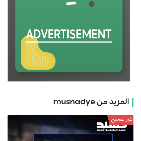
المزيد من musnadye
غير صحيح