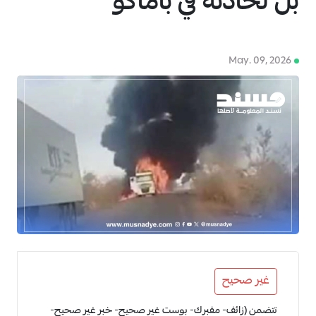
بل لحادثة في باماكو
May. 09, 2026
4
غير صحيح
تتضمن (زائف- مفبرك- بوست غير صحيح- خبر غير صحيح-