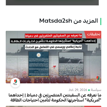
المزيد من Matsda2sh
تحقيقات
سياسة
Jul. 29, 2026
ما نعرفه عن السفينتين المتضررتين في دمياط | إحداهما
"أمريكية" استأجرتها الحكومة لتأمين احتياجات الطاقة