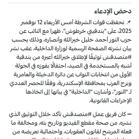
دحض الإدعاء
📌 تحفظت قوات الشرطة أمس الأربعاء 12 نوفمبر
2025، على "بندقيتي خرطوش"، ظهرا مع النائب عن
حزب النور أحمد خليل خيرالله وأنصاره، وذلك بحسب
بيان نشرته الصفحة الرسمية لوزارة الداخلية، عقب نشر
#متصدقش توثيقًا لإطلاق خيرالله أعيرة من بندقية
أشبه بالمستخدمة في الصيد، احتفالًا بفوزه في الجولة
الأولى من انتخابات النواب عن دائرة الدخيلة والعامرية
وبرج العرب بمحافظة الإسكندرية، وفقًا للحصر العددي
لـ "النور"، وأشارت "الداخلية" في بيانها إلى اتخاذها
الإجراءات القانونية.
➖ كان فريق عمل #متصدقش تأكد خلال التوثيق الذي
نشره، من صحة مقطع الفيديو وتاريخ بثه، ومخالفة ما
فعله المرشح لقانون العقوبات، واحتمالية تعريضه من