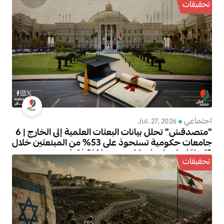
تحقيقات
اجتماعي
Jul. 27, 2026
"متصدقش" تحلل بيانات البعثات العلمية إلى الخارج | 6
جامعات حكومية تستحوذ على 53% من المبتعثين خلال
12 عامًا و6 جامعات كان نصيبها 1% فقط
تحقيقات