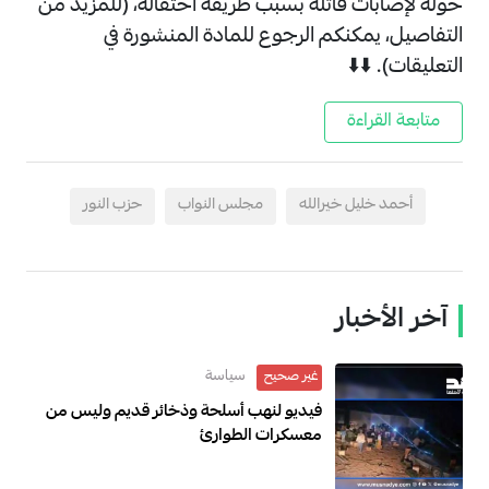
حوله لإصابات قاتلة بسبب طريقة احتفاله، (للمزيد من
التفاصيل، يمكنكم الرجوع للمادة المنشورة في
التعليقات).
⬇️⬇️
متابعة القراءة
أحمد خليل خيرالله
مجلس النواب
حزب النور
آخر الأخبار
سياسة
غير صحيح
فيديو لنهب أسلحة وذخائر قديم وليس من
معسكرات الطوارئ