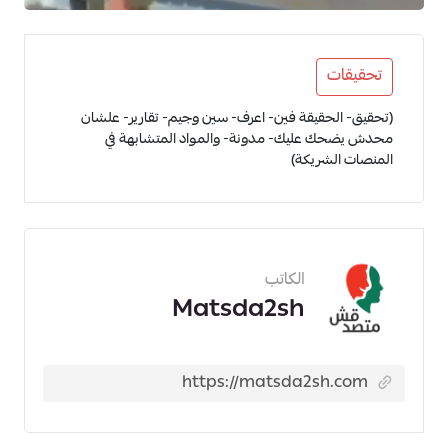
تحقيقات
(تحقيق- الحقيقة فين- اعرف- سين وجيم- تقارير- علشان
محدش يضحك عليك- مدونة- والمواد المتشابهة في
المنصات الشريكة)
الكاتب
Matsda2sh