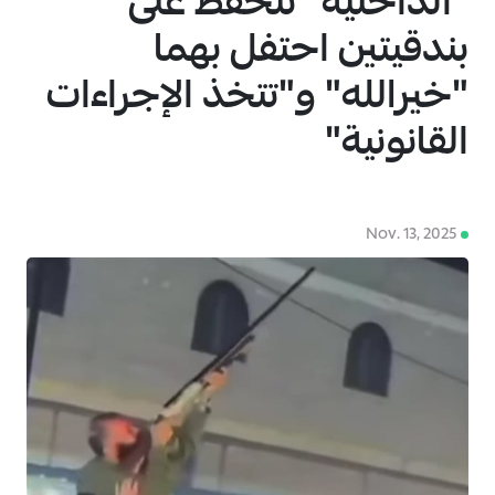
"الداخلية" تتحفظ على
بندقيتين احتفل بهما
"خيرالله" و"تتخذ الإجراءات
القانونية"
4
Nov. 13, 2025