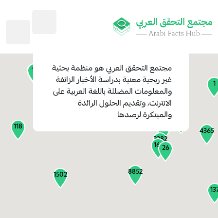
45
1
3
2
2
4
1
مجتمع التحقق العربي
هو منظمة بحثية
11
13
غير ربحية معنية بدراسة الأخبار الزائفة
1
والمعلومات المضللة باللغة العربية على
127
الانترنت، وتقديم الحلول الرائدة
1
والمبتكرة لرصدها
1315
118
184
4365
2282
161
26
8852
1502
13